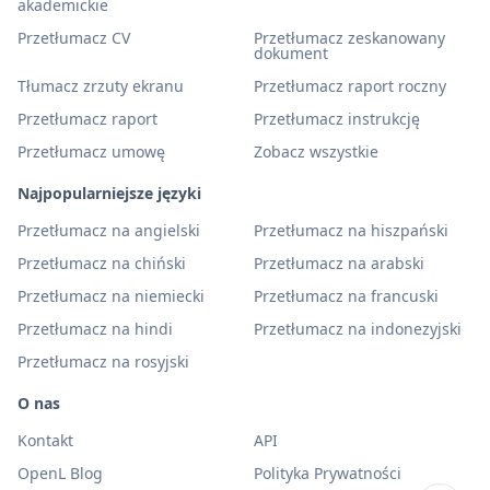
akademickie
Przetłumacz CV
Przetłumacz zeskanowany
dokument
Tłumacz zrzuty ekranu
Przetłumacz raport roczny
Przetłumacz raport
Przetłumacz instrukcję
Przetłumacz umowę
Zobacz wszystkie
Najpopularniejsze języki
Przetłumacz na angielski
Przetłumacz na hiszpański
Przetłumacz na chiński
Przetłumacz na arabski
Przetłumacz na niemiecki
Przetłumacz na francuski
Przetłumacz na hindi
Przetłumacz na indonezyjski
Przetłumacz na rosyjski
O nas
Kontakt
API
OpenL Blog
Polityka Prywatności