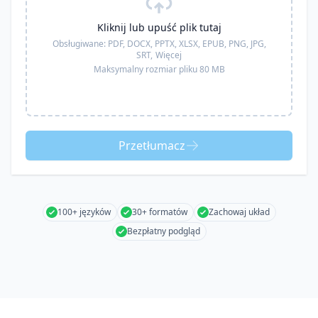
Kliknij lub upuść plik tutaj
Obsługiwane:
PDF, DOCX, PPTX, XLSX, EPUB, PNG, JPG,
SRT,
Więcej
Maksymalny rozmiar pliku 80 MB
Przetłumacz
100+ języków
30+ formatów
Zachowaj układ
Bezpłatny podgląd