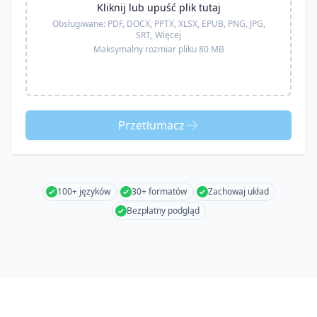
Kliknij lub upuść plik tutaj
Obsługiwane:
PDF, DOCX, PPTX, XLSX, EPUB, PNG, JPG,
SRT,
Więcej
Maksymalny rozmiar pliku 80 MB
Przetłumacz
100+ języków
30+ formatów
Zachowaj układ
Bezpłatny podgląd