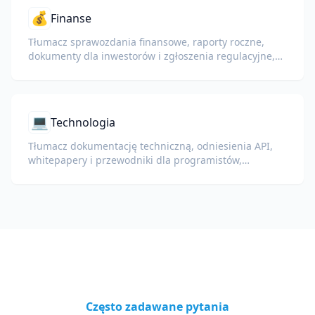
💰
Finanse
Tłumacz sprawozdania finansowe, raporty roczne,
dokumenty dla inwestorów i zgłoszenia regulacyjne,
zachowując liczby, tabele i formatowanie zgodności.
💻
Technologia
Tłumacz dokumentację techniczną, odniesienia API,
whitepapery i przewodniki dla programistów,
zachowując fragmenty kodu, formatowanie i
terminologię techniczną.
Często zadawane pytania