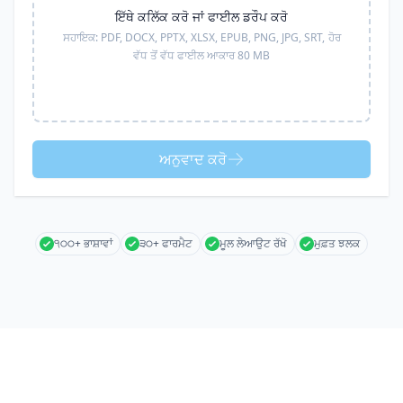
ਇੱਥੇ ਕਲਿੱਕ ਕਰੋ ਜਾਂ ਫਾਈਲ ਡਰੌਪ ਕਰੋ
ਸਹਾਇਕ:
PDF, DOCX, PPTX, XLSX, EPUB, PNG, JPG, SRT,
ਹੋਰ
ਵੱਧ ਤੋਂ ਵੱਧ ਫਾਈਲ ਆਕਾਰ 80 MB
ਅਨੁਵਾਦ ਕਰੋ
੧੦੦+ ਭਾਸ਼ਾਵਾਂ
੩੦+ ਫਾਰਮੈਟ
ਮੂਲ ਲੇਆਉਟ ਰੱਖੋ
ਮੁਫ਼ਤ ਝਲਕ