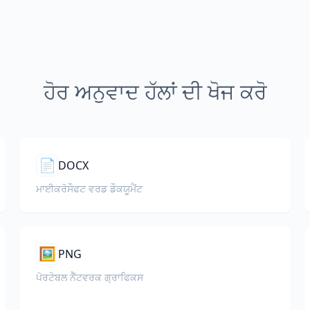
ਹੋਰ ਅਨੁਵਾਦ ਹੱਲਾਂ ਦੀ ਖੋਜ ਕਰੋ
📄
DOCX
ਮਾਈਕਰੋਸੌਫਟ ਵਰਡ ਡੌਕਯੂਮੈਂਟ
🖼️
PNG
ਪੋਰਟੇਬਲ ਨੈੱਟਵਰਕ ਗ੍ਰਾਫਿਕਸ