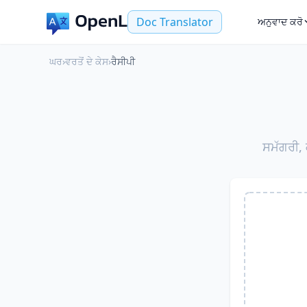
Doc Translator
ਅਨੁਵਾਦ ਕਰੋ
ਘਰ
›
ਵਰਤੋਂ ਦੇ ਕੇਸ
›
ਰੈਸੀਪੀ
ਸਮੱਗਰੀ, 