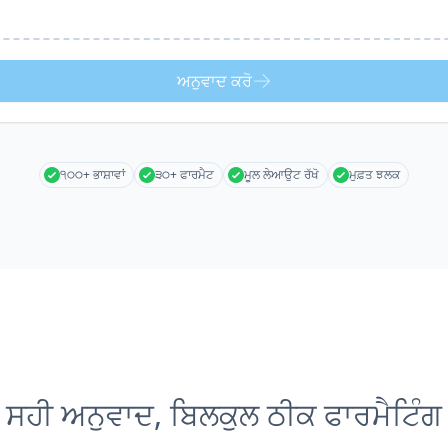
ਅਨੁਵਾਦ ਕਰੋ
੧੦੦+ ਭਾਸ਼ਾਵਾਂ
੩੦+ ਫਾਰਮੈਟ
ਮੂਲ ਲੇਆਉਟ ਰੱਖੋ
ਮੁਫ਼ਤ ਝਲਕ
ਸਹੀ ਅਨੁਵਾਦ, ਬਿਲਕੁਲ ਠੀਕ ਫਾਰਮੈਟਿੰਗ