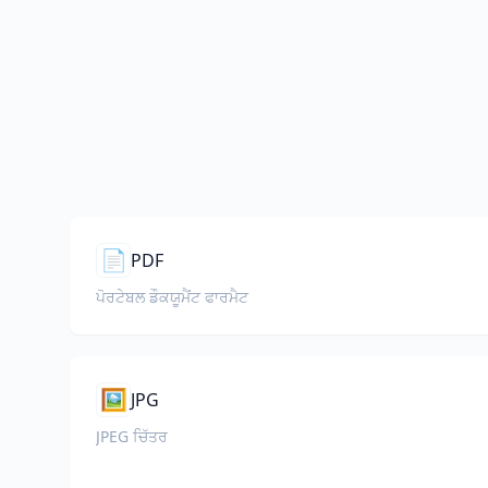
📄
PDF
ਪੋਰਟੇਬਲ ਡੌਕਯੂਮੈਂਟ ਫਾਰਮੈਟ
🖼️
JPG
JPEG ਚਿੱਤਰ