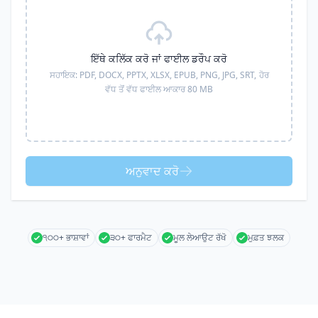
ਇੱਥੇ ਕਲਿੱਕ ਕਰੋ ਜਾਂ ਫਾਈਲ ਡਰੌਪ ਕਰੋ
ਸਹਾਇਕ:
PDF, DOCX, PPTX, XLSX, EPUB, PNG, JPG, SRT,
ਹੋਰ
ਵੱਧ ਤੋਂ ਵੱਧ ਫਾਈਲ ਆਕਾਰ 80 MB
ਅਨੁਵਾਦ ਕਰੋ
੧੦੦+ ਭਾਸ਼ਾਵਾਂ
੩੦+ ਫਾਰਮੈਟ
ਮੂਲ ਲੇਆਉਟ ਰੱਖੋ
ਮੁਫ਼ਤ ਝਲਕ