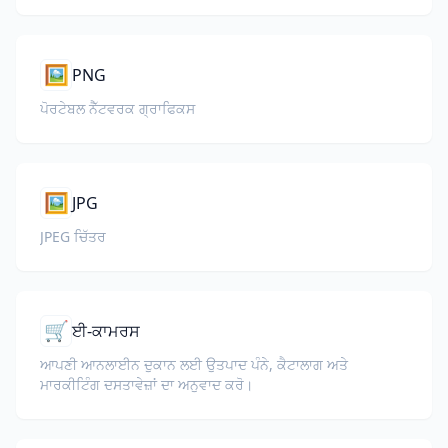
🖼️
PNG
ਪੋਰਟੇਬਲ ਨੈੱਟਵਰਕ ਗ੍ਰਾਫਿਕਸ
🖼️
JPG
JPEG ਚਿੱਤਰ
🛒
ਈ-ਕਾਮਰਸ
ਆਪਣੀ ਆਨਲਾਈਨ ਦੁਕਾਨ ਲਈ ਉਤਪਾਦ ਪੰਨੇ, ਕੈਟਾਲਾਗ ਅਤੇ
ਮਾਰਕੀਟਿੰਗ ਦਸਤਾਵੇਜ਼ਾਂ ਦਾ ਅਨੁਵਾਦ ਕਰੋ।