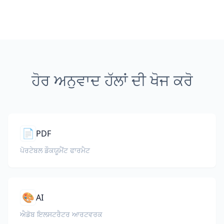
ਹੋਰ ਅਨੁਵਾਦ ਹੱਲਾਂ ਦੀ ਖੋਜ ਕਰੋ
📄
PDF
ਪੋਰਟੇਬਲ ਡੌਕਯੂਮੈਂਟ ਫਾਰਮੈਟ
🎨
AI
ਐਡੋਬ ਇਲਸਟਰੈਟਰ ਆਰਟਵਰਕ