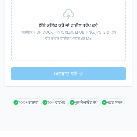
ਇੱਥੇ ਕਲਿੱਕ ਕਰੋ ਜਾਂ ਫਾਈਲ ਡਰੌਪ ਕਰੋ
ਸਹਾਇਕ:
PDF, DOCX, PPTX, XLSX, EPUB, PNG, JPG, SRT,
ਹੋਰ
ਵੱਧ ਤੋਂ ਵੱਧ ਫਾਈਲ ਆਕਾਰ 80 MB
ਅਨੁਵਾਦ ਕਰੋ
੧੦੦+ ਭਾਸ਼ਾਵਾਂ
੩੦+ ਫਾਰਮੈਟ
ਮੂਲ ਲੇਆਉਟ ਰੱਖੋ
ਮੁਫ਼ਤ ਝਲਕ