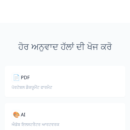
ਹੋਰ ਅਨੁਵਾਦ ਹੱਲਾਂ ਦੀ ਖੋਜ ਕਰੋ
📄
PDF
ਪੋਰਟੇਬਲ ਡੌਕਯੂਮੈਂਟ ਫਾਰਮੈਟ
🎨
AI
ਐਡੋਬ ਇਲਸਟਰੈਟਰ ਆਰਟਵਰਕ