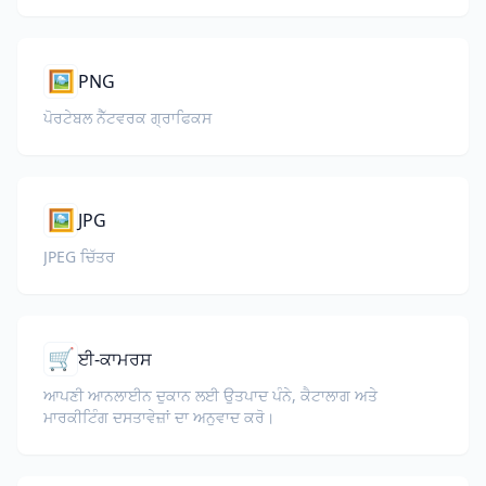
🖼️
PNG
ਪੋਰਟੇਬਲ ਨੈੱਟਵਰਕ ਗ੍ਰਾਫਿਕਸ
🖼️
JPG
JPEG ਚਿੱਤਰ
🛒
ਈ-ਕਾਮਰਸ
ਆਪਣੀ ਆਨਲਾਈਨ ਦੁਕਾਨ ਲਈ ਉਤਪਾਦ ਪੰਨੇ, ਕੈਟਾਲਾਗ ਅਤੇ
ਮਾਰਕੀਟਿੰਗ ਦਸਤਾਵੇਜ਼ਾਂ ਦਾ ਅਨੁਵਾਦ ਕਰੋ।