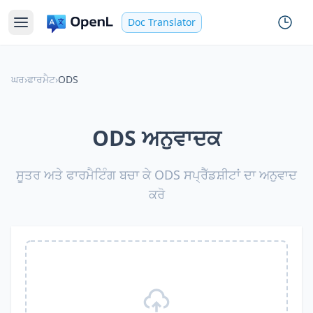
Doc Translator
ਘਰ
›
ਫਾਰਮੈਟ
›
ODS
ODS ਅਨੁਵਾਦਕ
ਸੂਤਰ ਅਤੇ ਫਾਰਮੈਟਿੰਗ ਬਚਾ ਕੇ ODS ਸਪ੍ਰੈੱਡਸ਼ੀਟਾਂ ਦਾ ਅਨੁਵਾਦ
ਕਰੋ