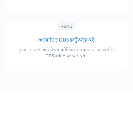
ਕਦਮ 3
ਅਨੁਵਾਦਿਤ ODS ਡਾਊਨਲੋਡ ਕਰੋ
ਸੂਤਰਾਂ, ਚਾਰਟਾਂ, ਅਤੇ ਸੈੱਲ ਫਾਰਮੈਟਿੰਗ ਬਰਕਰਾਰ ਰਹੀ ਅਨੁਵਾਦਿਤ
ODS ਫਾਇਲ ਪ੍ਰਾਪਤ ਕਰੋ।