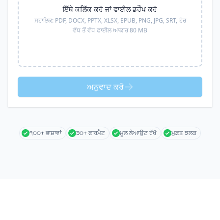
ਇੱਥੇ ਕਲਿੱਕ ਕਰੋ ਜਾਂ ਫਾਈਲ ਡਰੌਪ ਕਰੋ
ਸਹਾਇਕ:
PDF, DOCX, PPTX, XLSX, EPUB, PNG, JPG, SRT,
ਹੋਰ
ਵੱਧ ਤੋਂ ਵੱਧ ਫਾਈਲ ਆਕਾਰ 80 MB
ਅਨੁਵਾਦ ਕਰੋ
੧੦੦+ ਭਾਸ਼ਾਵਾਂ
੩੦+ ਫਾਰਮੈਟ
ਮੂਲ ਲੇਆਉਟ ਰੱਖੋ
ਮੁਫ਼ਤ ਝਲਕ