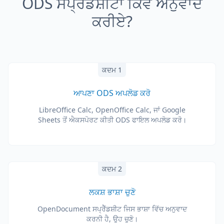
ODS ਸਪ੍ਰੈੱਡਸ਼ੀਟਾਂ ਕਿਵੇਂ ਅਨੁਵਾਦ
ਕਰੀਏ?
ਕਦਮ 1
ਆਪਣਾ ODS ਅਪਲੋਡ ਕਰੋ
LibreOffice Calc, OpenOffice Calc, ਜਾਂ Google
Sheets ਤੋਂ ਐਕਸਪੋਰਟ ਕੀਤੀ ODS ਫਾਇਲ ਅਪਲੋਡ ਕਰੋ।
ਕਦਮ 2
ਲਕਸ਼ ਭਾਸ਼ਾ ਚੁਣੋ
OpenDocument ਸਪ੍ਰੈੱਡਸ਼ੀਟ ਜਿਸ ਭਾਸ਼ਾ ਵਿੱਚ ਅਨੁਵਾਦ
ਕਰਨੀ ਹੈ, ਉਹ ਚੁਣੋ।