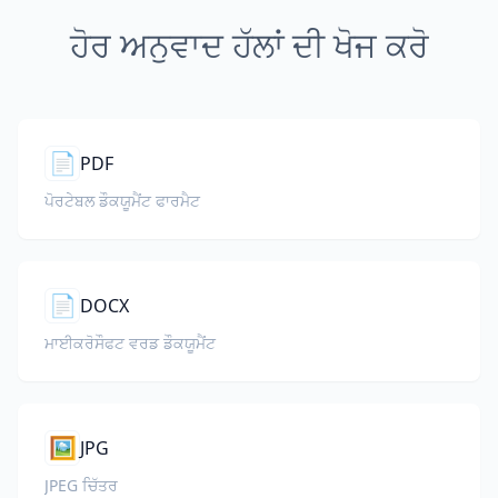
ਹੋਰ ਅਨੁਵਾਦ ਹੱਲਾਂ ਦੀ ਖੋਜ ਕਰੋ
📄
PDF
ਪੋਰਟੇਬਲ ਡੌਕਯੂਮੈਂਟ ਫਾਰਮੈਟ
📄
DOCX
ਮਾਈਕਰੋਸੌਫਟ ਵਰਡ ਡੌਕਯੂਮੈਂਟ
🖼️
JPG
JPEG ਚਿੱਤਰ