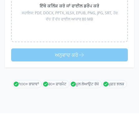
ਇੱਥੇ ਕਲਿੱਕ ਕਰੋ ਜਾਂ ਫਾਈਲ ਡਰੌਪ ਕਰੋ
ਸਹਾਇਕ:
PDF, DOCX, PPTX, XLSX, EPUB, PNG, JPG, SRT,
ਹੋਰ
ਵੱਧ ਤੋਂ ਵੱਧ ਫਾਈਲ ਆਕਾਰ 80 MB
ਅਨੁਵਾਦ ਕਰੋ
੧੦੦+ ਭਾਸ਼ਾਵਾਂ
੩੦+ ਫਾਰਮੈਟ
ਮੂਲ ਲੇਆਉਟ ਰੱਖੋ
ਮੁਫ਼ਤ ਝਲਕ