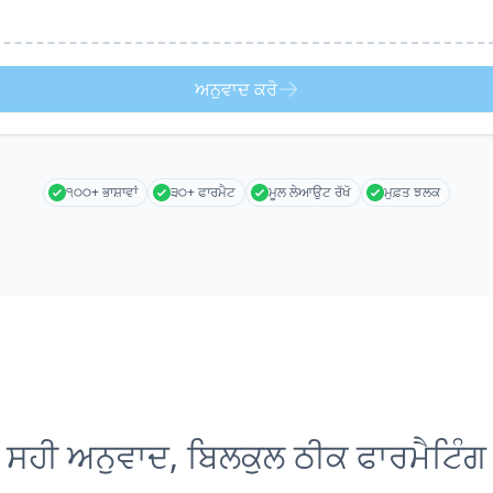
ਅਨੁਵਾਦ ਕਰੋ
੧੦੦+ ਭਾਸ਼ਾਵਾਂ
੩੦+ ਫਾਰਮੈਟ
ਮੂਲ ਲੇਆਉਟ ਰੱਖੋ
ਮੁਫ਼ਤ ਝਲਕ
ਸਹੀ ਅਨੁਵਾਦ, ਬਿਲਕੁਲ ਠੀਕ ਫਾਰਮੈਟਿੰਗ