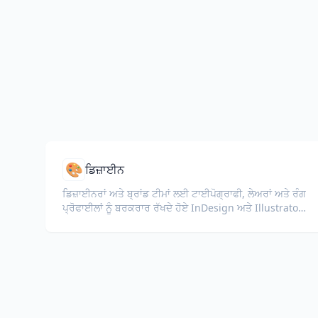
🎨
ਡਿਜ਼ਾਈਨ
ਡਿਜ਼ਾਈਨਰਾਂ ਅਤੇ ਬ੍ਰਾਂਡ ਟੀਮਾਂ ਲਈ ਟਾਈਪੋਗ੍ਰਾਫੀ, ਲੇਅਰਾਂ ਅਤੇ ਰੰਗ
ਪ੍ਰੋਫਾਈਲਾਂ ਨੂੰ ਬਰਕਰਾਰ ਰੱਖਦੇ ਹੋਏ InDesign ਅਤੇ Illustrator
ਫਾਈਲਾਂ (IDML, INDD, AI) ਦਾ ਅਨੁਵਾਦ ਕਰੋ।