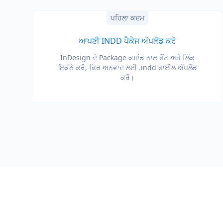
ਪਹਿਲਾ ਕਦਮ
ਆਪਣੀ INDD ਪੈਕੇਜ ਅੱਪਲੋਡ ਕਰੋ
InDesign ਦੇ Package ਕਮਾਂਡ ਨਾਲ ਫੋਂਟ ਅਤੇ ਲਿੰਕ
ਇਕੱਠੇ ਕਰੋ, ਫਿਰ ਅਨੁਵਾਦ ਲਈ .indd ਫਾਈਲ ਅੱਪਲੋਡ
ਕਰੋ।