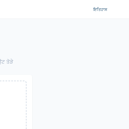
ਇਤਿਹਾਸ
ਉਟ ਤੋੜੇ