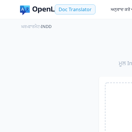
Doc Translator
ਅਨੁਵਾਦ ਕਰੋ
ਘਰ
›
ਫਾਰਮੈਟ
›
INDD
ਮੂਲ In