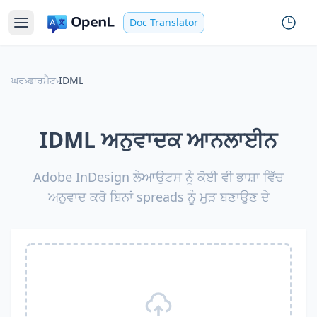
Doc Translator
ਘਰ
›
ਫਾਰਮੈਟ
›
IDML
IDML ਅਨੁਵਾਦਕ ਆਨਲਾਈਨ
Adobe InDesign ਲੇਆਉਟਸ ਨੂੰ ਕੋਈ ਵੀ ਭਾਸ਼ਾ ਵਿੱਚ
ਅਨੁਵਾਦ ਕਰੋ ਬਿਨਾਂ spreads ਨੂੰ ਮੁੜ ਬਣਾਉਣ ਦੇ