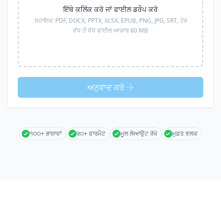
ਇੱਥੇ ਕਲਿੱਕ ਕਰੋ ਜਾਂ ਫਾਈਲ ਡਰੌਪ ਕਰੋ
ਸਹਾਇਕ:
PDF, DOCX, PPTX, XLSX, EPUB, PNG, JPG, SRT,
ਹੋਰ
ਵੱਧ ਤੋਂ ਵੱਧ ਫਾਈਲ ਆਕਾਰ 80 MB
ਅਨੁਵਾਦ ਕਰੋ
੧੦੦+ ਭਾਸ਼ਾਵਾਂ
੩੦+ ਫਾਰਮੈਟ
ਮੂਲ ਲੇਆਉਟ ਰੱਖੋ
ਮੁਫ਼ਤ ਝਲਕ