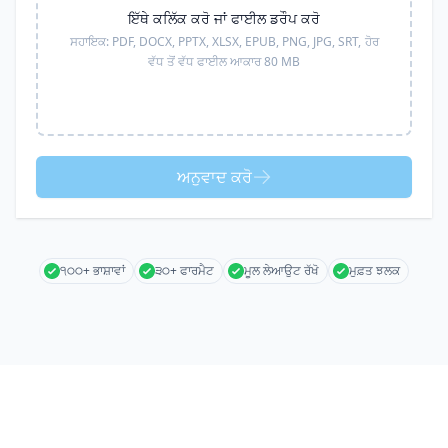
ਇੱਥੇ ਕਲਿੱਕ ਕਰੋ ਜਾਂ ਫਾਈਲ ਡਰੌਪ ਕਰੋ
ਸਹਾਇਕ:
PDF, DOCX, PPTX, XLSX, EPUB, PNG, JPG, SRT,
ਹੋਰ
ਵੱਧ ਤੋਂ ਵੱਧ ਫਾਈਲ ਆਕਾਰ 80 MB
ਅਨੁਵਾਦ ਕਰੋ
੧੦੦+ ਭਾਸ਼ਾਵਾਂ
੩੦+ ਫਾਰਮੈਟ
ਮੂਲ ਲੇਆਉਟ ਰੱਖੋ
ਮੁਫ਼ਤ ਝਲਕ