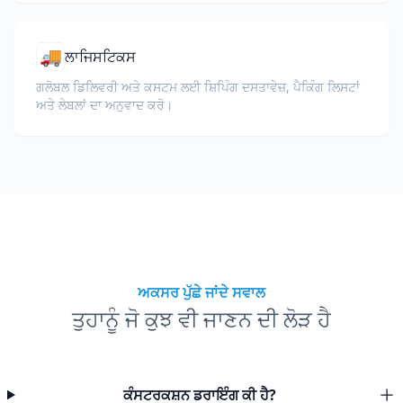
🚚
ਲਾਜਿਸਟਿਕਸ
ਗਲੋਬਲ ਡਿਲਿਵਰੀ ਅਤੇ ਕਸਟਮ ਲਈ ਸ਼ਿਪਿੰਗ ਦਸਤਾਵੇਜ਼, ਪੈਕਿੰਗ ਲਿਸਟਾਂ
ਅਤੇ ਲੇਬਲਾਂ ਦਾ ਅਨੁਵਾਦ ਕਰੋ।
ਅਕਸਰ ਪੁੱਛੇ ਜਾਂਦੇ ਸਵਾਲ
ਤੁਹਾਨੂੰ ਜੋ ਕੁਝ ਵੀ ਜਾਣਨ ਦੀ ਲੋੜ ਹੈ
ਕੰਸਟਰਕਸ਼ਨ ਡਰਾਇੰਗ ਕੀ ਹੈ?