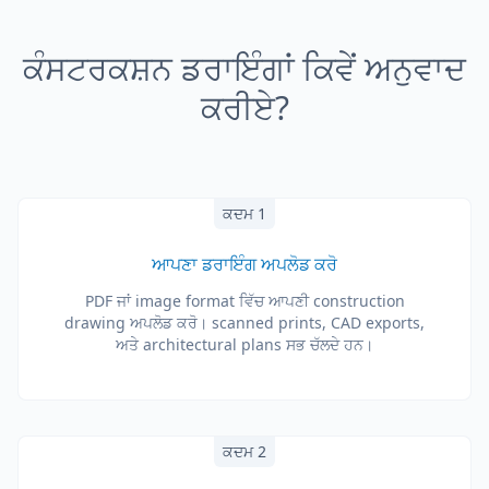
ਕੰਸਟਰਕਸ਼ਨ ਡਰਾਇੰਗਾਂ ਕਿਵੇਂ ਅਨੁਵਾਦ
ਕਰੀਏ?
ਕਦਮ 1
ਆਪਣਾ ਡਰਾਇੰਗ ਅਪਲੋਡ ਕਰੋ
PDF ਜਾਂ image format ਵਿੱਚ ਆਪਣੀ construction
drawing ਅਪਲੋਡ ਕਰੋ। scanned prints, CAD exports,
ਅਤੇ architectural plans ਸਭ ਚੱਲਦੇ ਹਨ।
ਕਦਮ 2