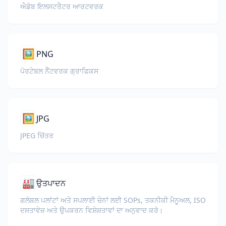
ਐਡੋਬ ਇਲਸਟਰੈਟਰ ਆਰਟਵਰਕ
🖼️
PNG
ਪੋਰਟੇਬਲ ਨੈੱਟਵਰਕ ਗ੍ਰਾਫਿਕਸ
🖼️
JPG
JPEG ਚਿੱਤਰ
🏭
ਉਤਪਾਦਨ
ਗਲੋਬਲ ਪਲਾਂਟਾਂ ਅਤੇ ਸਪਲਾਈ ਚੇਨਾਂ ਲਈ SOPs, ਤਕਨੀਕੀ ਮੈਨੂਅਲ, ISO
ਦਸਤਾਵੇਜ਼ ਅਤੇ ਉਪਕਰਨ ਵਿਸ਼ੇਸ਼ਤਾਵਾਂ ਦਾ ਅਨੁਵਾਦ ਕਰੋ।