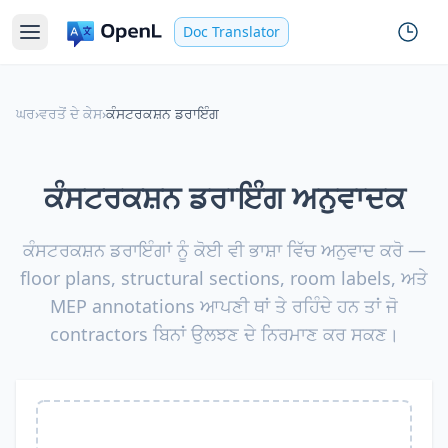
Doc Translator
ਘਰ
›
ਵਰਤੋਂ ਦੇ ਕੇਸ
›
ਕੰਸਟਰਕਸ਼ਨ ਡਰਾਇੰਗ
ਕੰਸਟਰਕਸ਼ਨ ਡਰਾਇੰਗ ਅਨੁਵਾਦਕ
ਕੰਸਟਰਕਸ਼ਨ ਡਰਾਇੰਗਾਂ ਨੂੰ ਕੋਈ ਵੀ ਭਾਸ਼ਾ ਵਿੱਚ ਅਨੁਵਾਦ ਕਰੋ —
floor plans, structural sections, room labels, ਅਤੇ
MEP annotations ਆਪਣੀ ਥਾਂ ਤੇ ਰਹਿੰਦੇ ਹਨ ਤਾਂ ਜੋ
contractors ਬਿਨਾਂ ਉਲਝਣ ਦੇ ਨਿਰਮਾਣ ਕਰ ਸਕਣ।