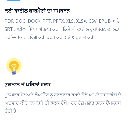
ਕਈ ਫਾਈਲ ਫਾਰਮੈਟਾਂ ਦਾ ਸਮਰਥਨ
PDF, DOC, DOCX, PPT, PPTX, XLS, XLSX, CSV, EPUB, ਅਤੇ
SRT ਫਾਈਲਾਂ ਸਿੱਧਾ ਅੱਪਲੋਡ ਕਰੋ। ਕਿਸੇ ਵੀ ਫਾਈਲ ਰੂਪਾਂਤਰਣ ਦੀ ਲੋੜ
ਨਹੀਂ—ਸਿਰਫ਼ ਡਰੈਗ ਕਰੋ, ਡਰੌਪ ਕਰੋ ਅਤੇ ਅਨੁਵਾਦ ਕਰੋ।
ਭੁਗਤਾਨ ਤੋਂ ਪਹਿਲਾਂ ਝਲਕ
ਮੂਲ ਫਾਰਮੈਟ ਅਤੇ ਲੇਆਉਟ ਨੂੰ ਬਰਕਰਾਰ ਰੱਖਦੇ ਹੋਏ ਆਪਣੇ ਦਸਤਾਵੇਜ਼ ਦੇ
ਅਨੁਵਾਦ ਕੀਤੇ ਕੁਝ ਹਿੱਸੇ ਦੀ ਝਲਕ ਦੇਖੋ। ਹਰ ਰੋਜ਼ ਮੁਫ਼ਤ ਝਲਕ ਉਪਲਬਧ
ਹੁੰਦੀ ਹੈ।