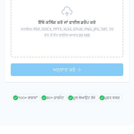
ਇੱਥੇ ਕਲਿੱਕ ਕਰੋ ਜਾਂ ਫਾਈਲ ਡਰੌਪ ਕਰੋ
ਸਹਾਇਕ:
PDF, DOCX, PPTX, XLSX, EPUB, PNG, JPG, SRT,
ਹੋਰ
ਵੱਧ ਤੋਂ ਵੱਧ ਫਾਈਲ ਆਕਾਰ 80 MB
ਅਨੁਵਾਦ ਕਰੋ
੧੦੦+ ਭਾਸ਼ਾਵਾਂ
੩੦+ ਫਾਰਮੈਟ
ਮੂਲ ਲੇਆਉਟ ਰੱਖੋ
ਮੁਫ਼ਤ ਝਲਕ