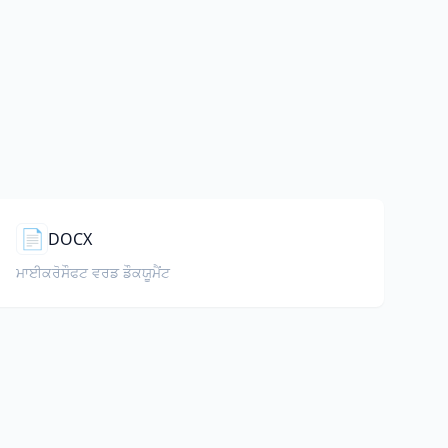
📄
DOCX
ਮਾਈਕਰੋਸੌਫਟ ਵਰਡ ਡੌਕਯੂਮੈਂਟ