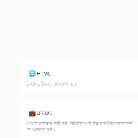
🌐
HTML
ਹਾਈਪਰਟੈਕਸਟ ਮਾਰਕਅੱਪ ਭਾਸ਼ਾ
💼
ਕਾਰੋਬਾਰ
ਆਪਣੇ ਕਾਰੋਬਾਰ ਲਈ ਠੇਕੇ, ਰਿਪੋਰਟਾਂ ਅਤੇ ਹੋਰ ਕਾਰਪੋਰੇਟ ਦਸਤਾਵੇਜ਼ਾਂ
ਦਾ ਅਨੁਵਾਦ ਕਰੋ।