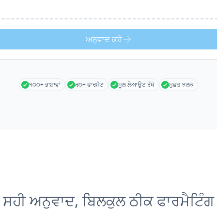
ਅਨੁਵਾਦ ਕਰੋ
੧੦੦+ ਭਾਸ਼ਾਵਾਂ
੩੦+ ਫਾਰਮੈਟ
ਮੂਲ ਲੇਆਉਟ ਰੱਖੋ
ਮੁਫ਼ਤ ਝਲਕ
ਸਹੀ ਅਨੁਵਾਦ, ਬਿਲਕੁਲ ਠੀਕ ਫਾਰਮੈਟਿੰਗ