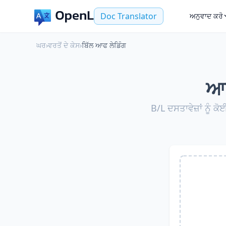
Doc Translator
ਅਨੁਵਾਦ ਕਰੋ
ਘਰ
›
ਵਰਤੋਂ ਦੇ ਕੇਸ
›
ਬਿੱਲ ਆਫ ਲੇਡਿੰਗ
ਆਨ
B/L ਦਸਤਾਵੇਜ਼ਾਂ ਨੂੰ 