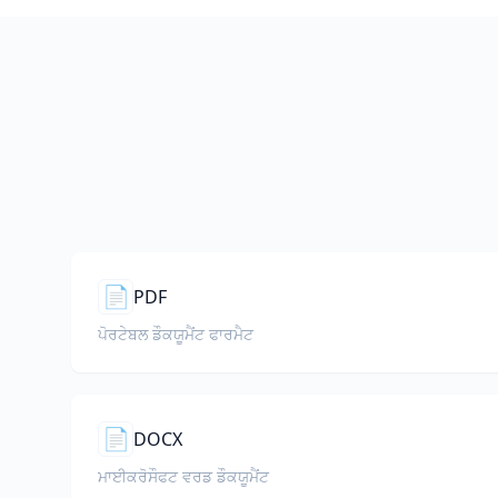
📄
PDF
ਪੋਰਟੇਬਲ ਡੌਕਯੂਮੈਂਟ ਫਾਰਮੈਟ
📄
DOCX
ਮਾਈਕਰੋਸੌਫਟ ਵਰਡ ਡੌਕਯੂਮੈਂਟ