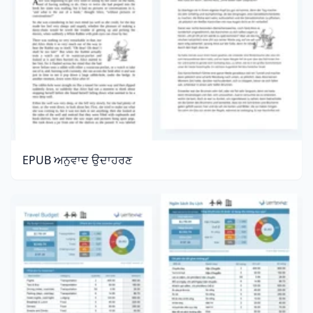
EPUB ਅਨੁਵਾਦ ਉਦਾਹਰਣ