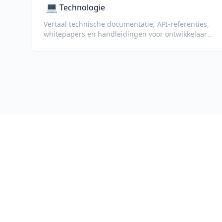
💻
Technologie
Vertaal technische documentatie, API-referenties,
whitepapers en handleidingen voor ontwikkelaars
met behoud van codefragmenten, opmaak en
technische terminologie.