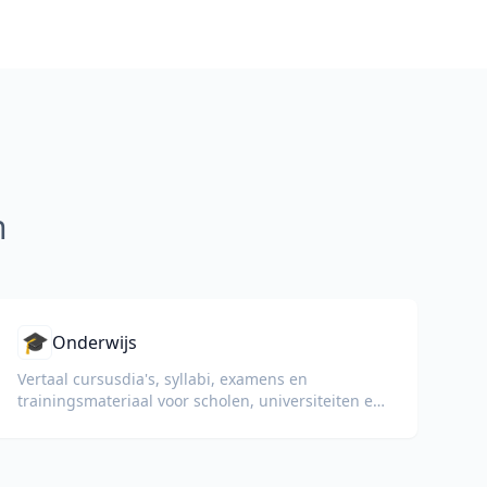
n
🎓
Onderwijs
Vertaal cursusdia's, syllabi, examens en
trainingsmateriaal voor scholen, universiteiten en
bedrijfsopleidingsprogramma's.