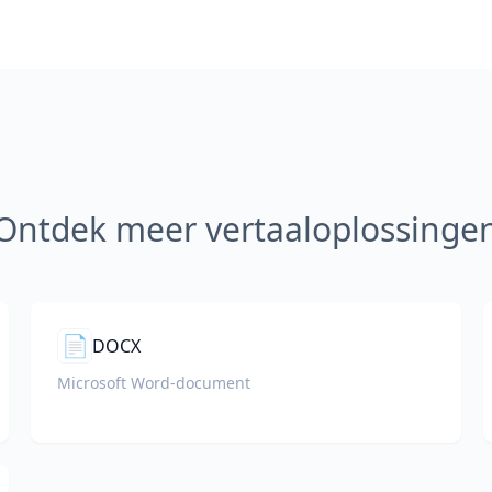
Ontdek meer vertaaloplossinge
📄
DOCX
Microsoft Word-document