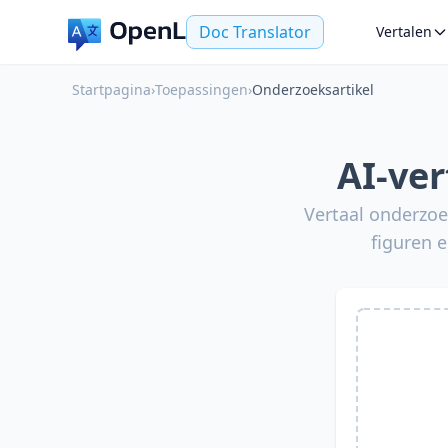
Doc Translator
Vertalen
Startpagina
›
Toepassingen
›
Onderzoeksartikel
AI-ve
Vertaal onderzoek
figuren 