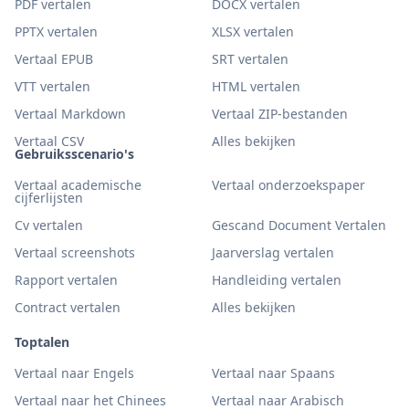
PDF vertalen
DOCX vertalen
PPTX vertalen
XLSX vertalen
Vertaal EPUB
SRT vertalen
VTT vertalen
HTML vertalen
Vertaal Markdown
Vertaal ZIP-bestanden
Vertaal CSV
Alles bekijken
Gebruiksscenario's
Vertaal academische
Vertaal onderzoekspaper
cijferlijsten
Cv vertalen
Gescand Document Vertalen
Vertaal screenshots
Jaarverslag vertalen
Rapport vertalen
Handleiding vertalen
Contract vertalen
Alles bekijken
Toptalen
Vertaal naar Engels
Vertaal naar Spaans
Vertaal naar het Chinees
Vertaal naar Arabisch