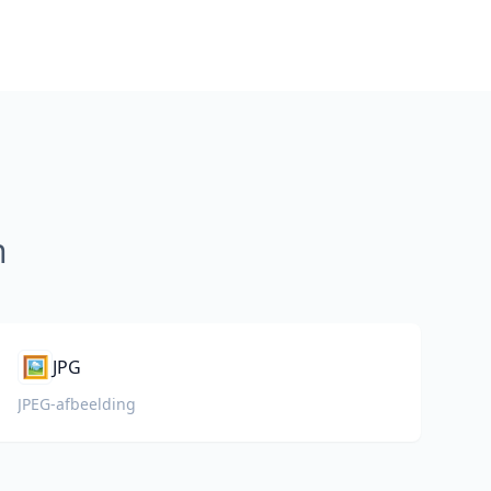
n
🖼️
JPG
JPEG-afbeelding