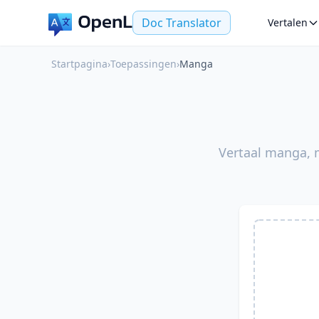
Doc Translator
Vertalen
Startpagina
›
Toepassingen
›
Manga
Vertaal manga, m