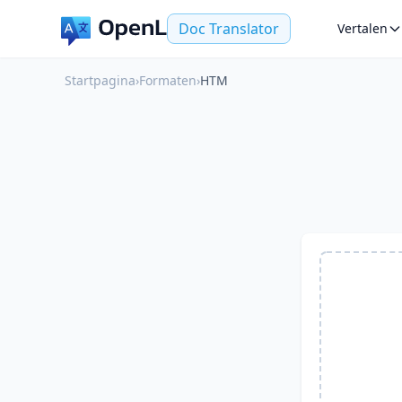
Doc Translator
Vertalen
Startpagina
›
Formaten
›
HTM