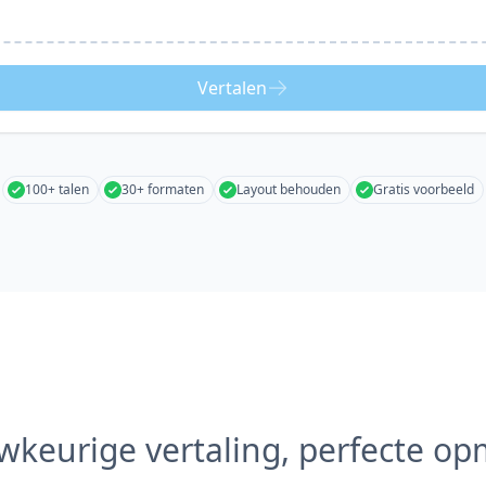
Vertalen
100+ talen
30+ formaten
Layout behouden
Gratis voorbeeld
keurige vertaling, perfecte o