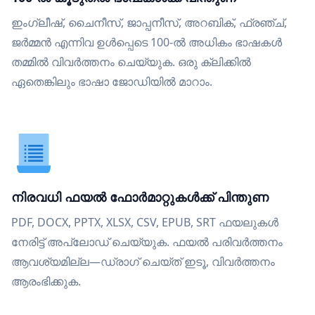
ഇംഗ്ലീഷ്, ചൈനീസ്, ജാപ്പനീസ്, അറബിക്, ഫ്രഞ്ച്,
ജർമ്മൻ എന്നിവ ഉൾപ്പെടെ 100-ൽ അധികം ഭാഷകൾ
തമ്മിൽ വിവർത്തനം ചെയ്യുക. ഒരു ക്ലിക്കിൽ
ഏതെങ്കിലും ഭാഷാ ജോഡിയിൽ മാറാം.
നിരവധി ഫയൽ ഫോർമാറ്റുകൾക്ക് പിന്തുണ
PDF, DOCX, PPTX, XLSX, CSV, EPUB, SRT ഫയലുകൾ
നേരിട്ട് അപ്‌ലോഡ് ചെയ്യുക. ഫയൽ പരിവർത്തനം
ആവശ്യമില്ല—ഡ്രാഗ് ചെയ്ത് ഇടൂ, വിവർത്തനം
ആരംഭിക്കുക.