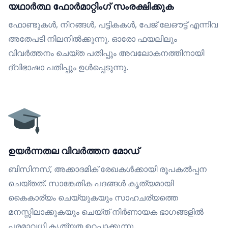
യഥാർത്ഥ ഫോർമാറ്റിംഗ് സംരക്ഷിക്കുക
ഫോണ്ടുകൾ, നിറങ്ങൾ, പട്ടികകൾ, പേജ് ലേഔട്ട് എന്നിവ
അതേപടി നിലനിൽക്കുന്നു. ഓരോ ഫയലിലും
വിവർത്തനം ചെയ്ത പതിപ്പും അവലോകനത്തിനായി
ദ്വിഭാഷാ പതിപ്പും ഉൾപ്പെടുന്നു.
ഉയർന്നതല വിവർത്തന മോഡ്
ബിസിനസ്, അക്കാദമിക് രേഖകൾക്കായി രൂപകൽപ്പന
ചെയ്തത്. സാങ്കേതിക പദങ്ങൾ കൃത്യമായി
കൈകാര്യം ചെയ്യുകയും സാഹചര്യത്തെ
മനസ്സിലാക്കുകയും ചെയ്ത് നിർണായക ഭാഗങ്ങളിൽ
പരമാവധി കൃത്യത ഉറപ്പാക്കുന്നു.