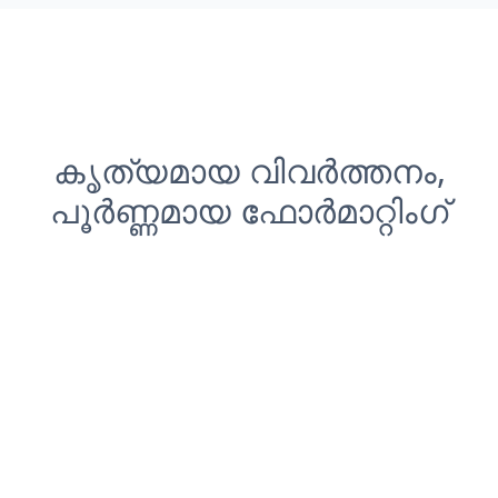
കൃത്യമായ വിവർത്തനം,
പൂർണ്ണമായ ഫോർമാറ്റിംഗ്