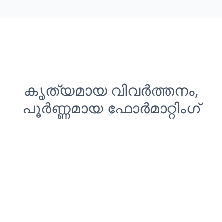
കൃത്യമായ വിവർത്തനം,
പൂർണ്ണമായ ഫോർമാറ്റിംഗ്