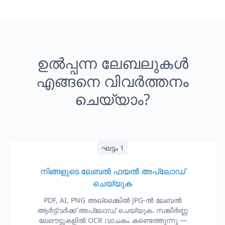
ഉൽപ്പന്ന ലേബലുകൾ
എങ്ങനെ വിവർത്തനം
ചെയ്യാം?
ഘട്ടം 1
നിങ്ങളുടെ ലേബൽ ഫയൽ അപ്‌ലോഡ്
ചെയ്യുക
PDF, AI, PNG അല്ലെങ്കിൽ JPG-ൽ ലേബൽ
ആർട്ട്‌വർക്ക് അപ്‌ലോഡ് ചെയ്യുക. സങ്കീർണ്ണ
ലേഔട്ടുകളിൽ OCR വാചകം കണ്ടെത്തുന്നു —