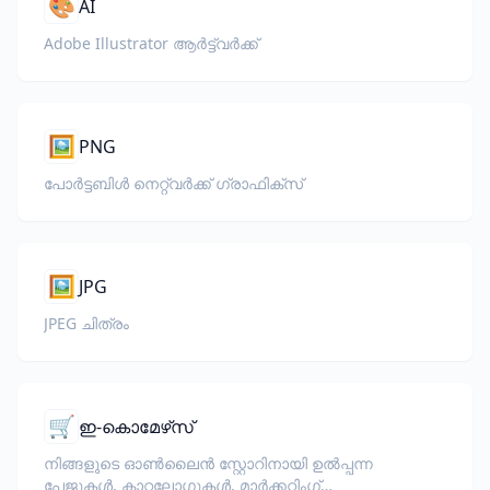
🎨
AI
Adobe Illustrator ആർട്ട്‌വർക്ക്
🖼️
PNG
പോർട്ടബിൾ നെറ്റ്‌വർക്ക് ഗ്രാഫിക്സ്
🖼️
JPG
JPEG ചിത്രം
🛒
ഇ-കൊമേഴ്‌സ്
നിങ്ങളുടെ ഓൺലൈൻ സ്റ്റോറിനായി ഉൽപ്പന്ന
പേജുകൾ, കാറ്റലോഗുകൾ, മാർക്കറ്റിംഗ്