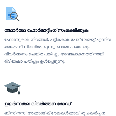
യഥാർത്ഥ ഫോർമാറ്റിംഗ് സംരക്ഷിക്കുക
ഫോണ്ടുകൾ, നിറങ്ങൾ, പട്ടികകൾ, പേജ് ലേഔട്ട് എന്നിവ
അതേപടി നിലനിൽക്കുന്നു. ഓരോ ഫയലിലും
വിവർത്തനം ചെയ്ത പതിപ്പും അവലോകനത്തിനായി
ദ്വിഭാഷാ പതിപ്പും ഉൾപ്പെടുന്നു.
ഉയർന്നതല വിവർത്തന മോഡ്
ബിസിനസ്, അക്കാദമിക് രേഖകൾക്കായി രൂപകൽപ്പന