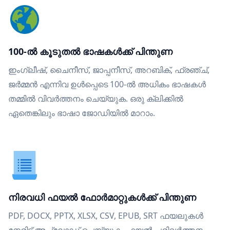
100-ൽ കൂടുതൽ ഭാഷകൾക്ക് പിന്തുണ
ഇംഗ്ലീഷ്, ചൈനീസ്, ജാപ്പനീസ്, അറബിക്, ഫ്രഞ്ച്,
ജർമ്മൻ എന്നിവ ഉൾപ്പെടെ 100-ൽ അധികം ഭാഷകൾ
തമ്മിൽ വിവർത്തനം ചെയ്യുക. ഒരു ക്ലിക്കിൽ
ഏതെങ്കിലും ഭാഷാ ജോഡിയിൽ മാറാം.
നിരവധി ഫയൽ ഫോർമാറ്റുകൾക്ക് പിന്തുണ
PDF, DOCX, PPTX, XLSX, CSV, EPUB, SRT ഫയലുകൾ