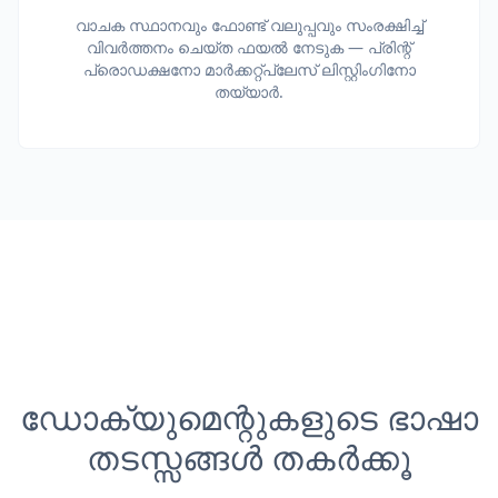
വാചക സ്ഥാനവും ഫോണ്ട് വലുപ്പവും സംരക്ഷിച്ച്
വിവർത്തനം ചെയ്ത ഫയൽ നേടുക — പ്രിന്റ്
പ്രൊഡക്ഷനോ മാർക്കറ്റ്പ്ലേസ് ലിസ്റ്റിംഗിനോ
തയ്യാർ.
ഡോക്യുമെന്റുകളുടെ ഭാഷാ
തടസ്സങ്ങൾ തകർക്കൂ