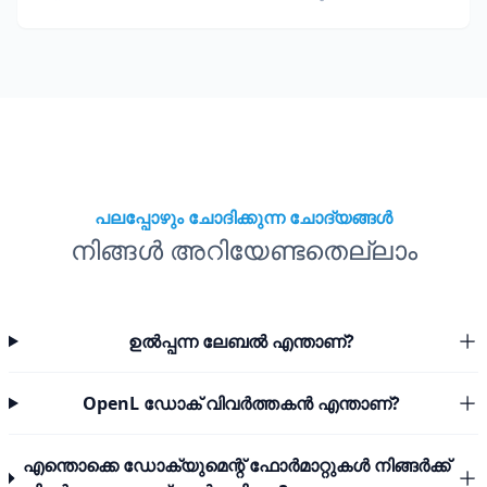
ടീമുകൾക്കും വേണ്ടി InDesign, Illustrator ഫയലുകൾ
(IDML, INDD, AI) വിവർത്തനം ചെയ്യുക.
പലപ്പോഴും ചോദിക്കുന്ന ചോദ്യങ്ങൾ
നിങ്ങൾ അറിയേണ്ടതെല്ലാം
ഉൽപ്പന്ന ലേബൽ എന്താണ്?
OpenL ഡോക് വിവർത്തകൻ എന്താണ്?
എന്തൊക്കെ ഡോക്യുമെന്റ് ഫോർമാറ്റുകൾ നിങ്ങർക്ക്