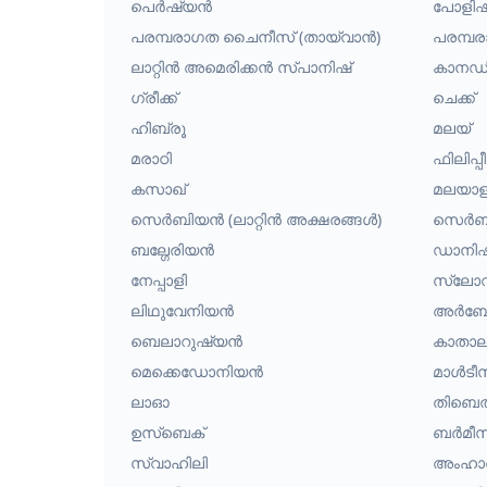
പെർഷ്യൻ
പോളിഷ
പരമ്പരാഗത ചൈനീസ് (തായ്‌വാൻ)
പരമ്പ
ലാറ്റിൻ അമെരിക്കൻ സ്പാനിഷ്
കാനഡി
ഗ്രീക്ക്
ചെക്ക്
ഹിബ്രൂ
മലയ്
മരാഠി
ഫിലിപ്
കസാഖ്
മലയാള
സെർബിയൻ (ലാറ്റിൻ അക്ഷരങ്ങൾ)
സെർബി
ബല്ഗേരിയൻ
ഡാനിഷ
നേപ്പാളി
സ്ലോ
ലിഥുവേനിയൻ
അർബേ
ബെലാറുഷ്യൻ
കാതാ
മെക്കെഡോനിയൻ
മാൾടീ
ലാഓ
തിബെത
ഉസ്ബെക്
ബർമീസ
സ്വാഹിലി
അംഹാര