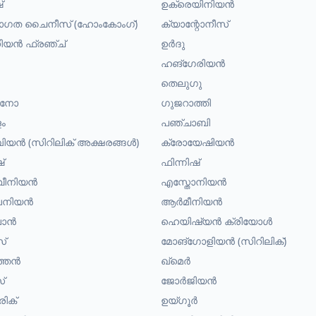
്
ഉക്രെയിനിയൻ
രാഗത ചൈനീസ് (ഹോംകോംഗ്)
ക്യാന്റോനീസ്
യൻ ഫ്രഞ്ച്
ഉർദു
ഹങ്ഗേരിയൻ
തെലുഗു
പീനോ
ഗുജറാത്തി
ം
പഞ്ചാബി
യൻ (സിറിലിക് അക്ഷരങ്ങൾ)
ക്രോയേഷിയൻ
്
ഫിന്നിഷ്
വീനിയൻ
എസ്തോനിയൻ
നിയൻ
ആർമീനിയൻ
ലാൻ
ഹെയിഷ്യൻ ക്രിയോൾ
സ്
മോങ്ഗോളിയൻ (സിറിലിക്)
്തൻ
ഖ്മെർ
്
ജോർജിയൻ
ിക്
ഉയ്ഗൂർ