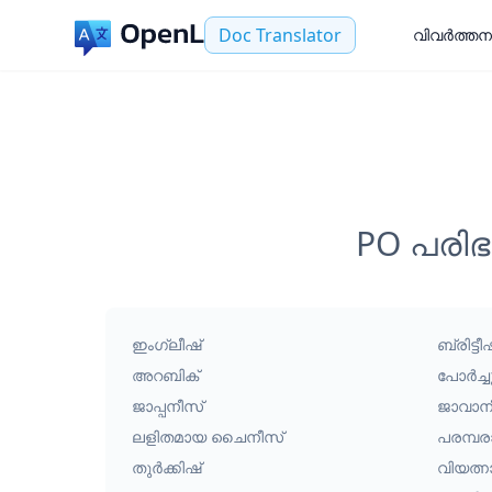
Doc Translator
വിവർത്തന
PO പരിഭ
ഇംഗ്ലീഷ്
ബ്രിട്ട
അറബിക്
പോർച്ച
ജാപ്പനീസ്
ജാവാന
ലളിതമായ ചൈനീസ്
പരമ്പ
തുർക്കിഷ്
വിയത്ന