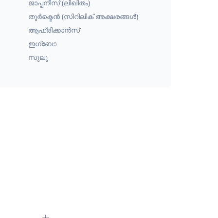
ജാപ്പനീസ് (ലിഖിതം)
തുർക്മെൻ (സിറിലിക് അക്ഷരങ്ങൾ)
ആഫ്രിക്കാൻസ്
ഇഗ്ബോ
സുലു