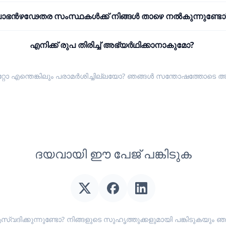
ാഭൻഴഢേതര സംസ്ഥകൾക്ക് നിങ്ങൾ താഴെ നൽകുന്നുണ്ടോ
എനിക്ക് രുപ തിരിച്ച് അഭ്യർഥിക്കാനാകുമോ?
്റോ എന്തെങ്കിലും പരാമർശിച്ചില്ലയോ? ഞങ്ങൾ സന്തോഷത്തോടെ
അ
ദയവായി ഈ പേജ് പങ്കിടുക
സ്വദിക്കുന്നുണ്ടോ? നിങ്ങളുടെ സുഹൃത്തുക്കളുമായി പങ്കിടുകയ