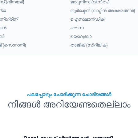
സ് (വിനയമ്)
ജാപ്പനീസ് (വിനീതം)
ന്യ
തുർക്മെൻ (ലാറ്റിൻ അക്ഷരങ്ങൾ)
നിഗ്രിന്
ഐസ്‌ലാന്ഡിക്
്യൻ
ഹൗസ
ലി
യൊറൂബാ
ിഷ് (സൊറാനി)
താജിക് (സിറിലിക്)
പലപ്പോഴും ചോദിക്കുന്ന ചോദ്യങ്ങൾ
നിങ്ങൾ അറിയേണ്ടതെല്ലാം