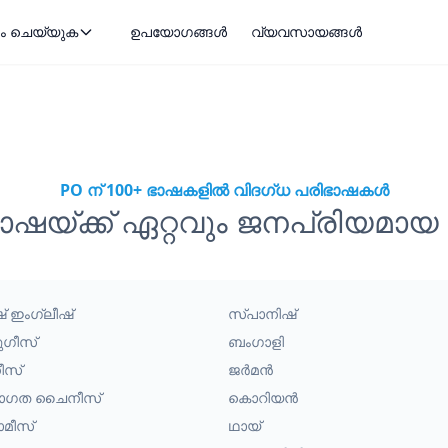
ം ചെയ്യുക
ഉപയോഗങ്ങൾ
വ്യവസായങ്ങൾ
PO ന് 100+ ഭാഷകളിൽ വിദഗ്ധ പരിഭാഷകൾ
ാഷയ്ക്ക് ഏറ്റവും ജനപ്രിയമ
ീഷ് ഇംഗ്ലീഷ്
സ്പാനിഷ്
ുഗീസ്
ബംഗാളി
ീസ്
ജർമൻ
രാഗത ചൈനീസ്
കൊറിയൻ
ാമീസ്
ഥായ്