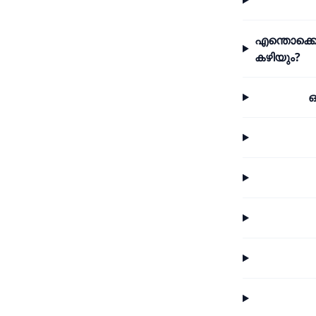
എന്തൊക്കെ
കഴിയും?
ഒ