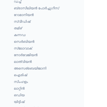
ഡച്ച്
ബ്രാസീലിയൻ പോർച്ചുഗീസ്
റോമാനിയൻ
സ്വീഡിഷ്
തമിഴ്
കന്നഡ
സെർബിയൻ
സ്ലോവാക്
നോർവേജിയൻ
ലാത്വിയൻ
അസെര്ബെയിജാനി
ഐരിഷ്
സിംഹളം
ലാറ്റിൻ
ഒഡിയ
യിദ്ദിഷ്