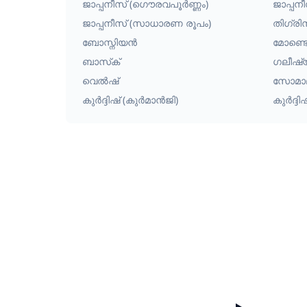
ജാപ്പനീസ് (ഗൌരവപൂർണ്ണം)
ജാപ്പനീ
ജാപ്പനീസ് (സാധാരണ രൂപം)
തിഗ്രി
ബോസ്നിയൻ
മോണ്ടെ
ബാസ്‌ക്
ഗലീഷ
വെൽഷ്
സോമാ
കുർദ്ദിഷ് (കുർമാൻജി)
കുർദ്ദ