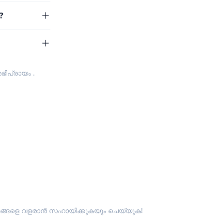
?
ഭിപ്രായം
.
ും ഞങ്ങളെ വളരാൻ സഹായിക്കുകയും ചെയ്യുക!