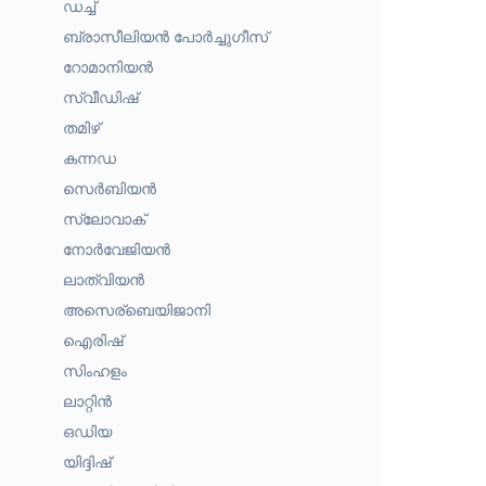
ഡച്ച്
ബ്രാസീലിയൻ പോർച്ചുഗീസ്
റോമാനിയൻ
സ്വീഡിഷ്
തമിഴ്
കന്നഡ
സെർബിയൻ
സ്ലോവാക്
നോർവേജിയൻ
ലാത്വിയൻ
അസെര്ബെയിജാനി
ഐരിഷ്
സിംഹളം
ലാറ്റിൻ
ഒഡിയ
യിദ്ദിഷ്