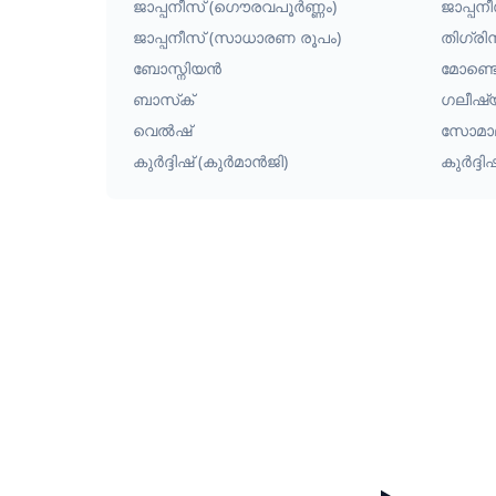
ജാപ്പനീസ് (ഗൌരവപൂർണ്ണം)
ജാപ്പനീ
ജാപ്പനീസ് (സാധാരണ രൂപം)
തിഗ്രി
ബോസ്നിയൻ
മോണ്ടെ
ബാസ്‌ക്
ഗലീഷ
വെൽഷ്
സോമാ
കുർദ്ദിഷ് (കുർമാൻജി)
കുർദ്ദ