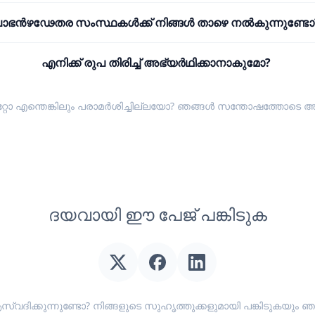
ാഭൻഴഢേതര സംസ്ഥകൾക്ക് നിങ്ങൾ താഴെ നൽകുന്നുണ്ടോ
എനിക്ക് രുപ തിരിച്ച് അഭ്യർഥിക്കാനാകുമോ?
്റോ എന്തെങ്കിലും പരാമർശിച്ചില്ലയോ? ഞങ്ങൾ സന്തോഷത്തോടെ
അ
ദയവായി ഈ പേജ് പങ്കിടുക
സ്വദിക്കുന്നുണ്ടോ? നിങ്ങളുടെ സുഹൃത്തുക്കളുമായി പങ്കിടുകയ