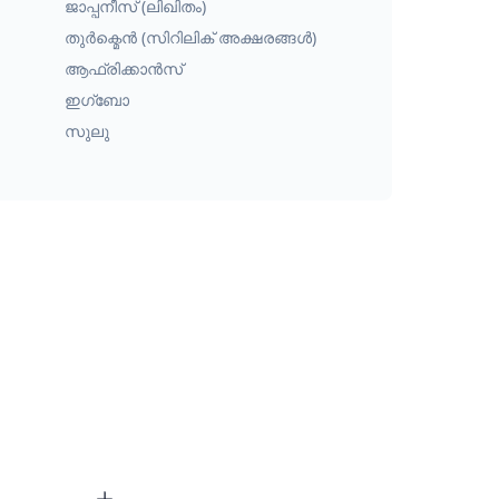
ജാപ്പനീസ് (ലിഖിതം)
തുർക്മെൻ (സിറിലിക് അക്ഷരങ്ങൾ)
ആഫ്രിക്കാൻസ്
ഇഗ്ബോ
സുലു