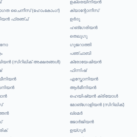
്
ഉക്രെയിനിയൻ
രാഗത ചൈനീസ് (ഹോംകോംഗ്)
ക്യാന്റോനീസ്
യൻ ഫ്രഞ്ച്
ഉർദു
ഹങ്ഗേരിയൻ
തെലുഗു
പീനോ
ഗുജറാത്തി
ം
പഞ്ചാബി
യൻ (സിറിലിക് അക്ഷരങ്ങൾ)
ക്രോയേഷിയൻ
്
ഫിന്നിഷ്
വീനിയൻ
എസ്തോനിയൻ
നിയൻ
ആർമീനിയൻ
ലാൻ
ഹെയിഷ്യൻ ക്രിയോൾ
സ്
മോങ്ഗോളിയൻ (സിറിലിക്)
്തൻ
ഖ്മെർ
്
ജോർജിയൻ
ിക്
ഉയ്ഗൂർ