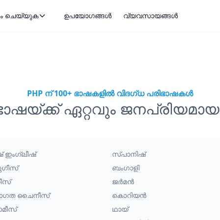
ം ചെയ്യുക
ഉപയോഗങ്ങൾ
വ്യവസായങ്ങൾ
PHP ന് 100+ ഭാഷകളിൽ വിദഗ്ധ പരിഭാഷകൾ
ഭാഷയ്ക്ക് ഏറ്റവും ജനപ്രിയമ
ീഷ് ഇംഗ്ലീഷ്
സ്പാനിഷ്
ുഗീസ്
ബംഗാളി
ീസ്
ജർമൻ
രാഗത ചൈനീസ്
കൊറിയൻ
ാമീസ്
ഥായ്