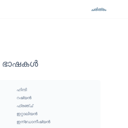
ചരിത്രം
ായ ഭാഷകൾ
ഹിന്ദി
റഷ്യൻ
ഫ്രഞ്ച്
ഇറ്റാലിയൻ
ഇന്ഡോനീഷ്യൻ