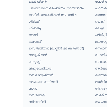
പെർഷ്യൻ
പോളിഷ
പരമ്പരാഗത ചൈനീസ് (തായ്‌വാൻ)
പരമ്പ
ലാറ്റിൻ അമെരിക്കൻ സ്പാനിഷ്
കാനഡി
ഗ്രീക്ക്
ചെക്ക്
ഹിബ്രൂ
മലയ്
മരാഠി
ഫിലിപ്
കസാഖ്
മലയാള
സെർബിയൻ (ലാറ്റിൻ അക്ഷരങ്ങൾ)
സെർബി
ബല്ഗേരിയൻ
ഡാനിഷ
നേപ്പാളി
സ്ലോ
ലിഥുവേനിയൻ
അർബേ
ബെലാറുഷ്യൻ
കാതാ
മെക്കെഡോനിയൻ
മാൾടീ
ലാഓ
തിബെത
ഉസ്ബെക്
ബർമീസ
സ്വാഹിലി
അംഹാര