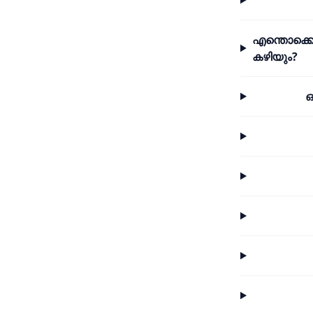
എന്തൊക്കെ
കഴിയും?
ഒ