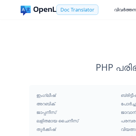
Doc Translator
വിവർത്തന
PHP പരി
ഇംഗ്ലീഷ്
ബ്രിട്ട
അറബിക്
പോർച്ച
ജാപ്പനീസ്
ജാവാന
ലളിതമായ ചൈനീസ്
പരമ്പ
തുർക്കിഷ്
വിയത്ന