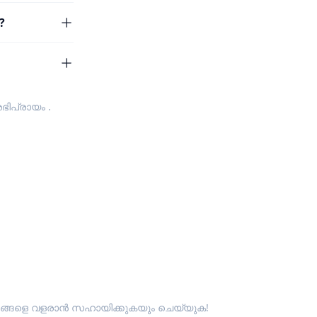
?
ഭിപ്രായം
.
ും ഞങ്ങളെ വളരാൻ സഹായിക്കുകയും ചെയ്യുക!