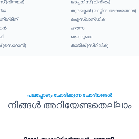
സ് (വിനയമ്)
ജാപ്പനീസ് (വിനീതം)
ന്യ
തുർക്മെൻ (ലാറ്റിൻ അക്ഷരങ്ങൾ)
നിഗ്രിന്
ഐസ്‌ലാന്ഡിക്
്യൻ
ഹൗസ
ലി
യൊറൂബാ
ിഷ് (സൊറാനി)
താജിക് (സിറിലിക്)
പലപ്പോഴും ചോദിക്കുന്ന ചോദ്യങ്ങൾ
നിങ്ങൾ അറിയേണ്ടതെല്ലാം