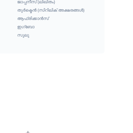
ജാപ്പനീസ് (ലിഖിതം)
തുർക്മെൻ (സിറിലിക് അക്ഷരങ്ങൾ)
ആഫ്രിക്കാൻസ്
ഇഗ്ബോ
സുലു