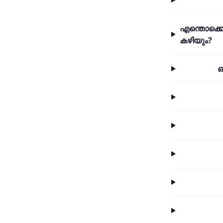
എന്തൊക്കെ
കഴിയും?
ഒ