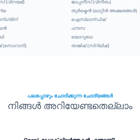
സ് (വിനയമ്)
ജാപ്പനീസ് (വിനീതം)
ന്യ
തുർക്മെൻ (ലാറ്റിൻ അക്ഷരങ്ങൾ)
നിഗ്രിന്
ഐസ്‌ലാന്ഡിക്
്യൻ
ഹൗസ
ലി
യൊറൂബാ
ിഷ് (സൊറാനി)
താജിക് (സിറിലിക്)
പലപ്പോഴും ചോദിക്കുന്ന ചോദ്യങ്ങൾ
നിങ്ങൾ അറിയേണ്ടതെല്ലാം