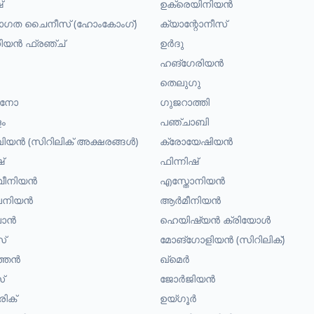
്
ഉക്രെയിനിയൻ
രാഗത ചൈനീസ് (ഹോംകോംഗ്)
ക്യാന്റോനീസ്
യൻ ഫ്രഞ്ച്
ഉർദു
ഹങ്ഗേരിയൻ
തെലുഗു
പീനോ
ഗുജറാത്തി
ം
പഞ്ചാബി
യൻ (സിറിലിക് അക്ഷരങ്ങൾ)
ക്രോയേഷിയൻ
്
ഫിന്നിഷ്
വീനിയൻ
എസ്തോനിയൻ
നിയൻ
ആർമീനിയൻ
ലാൻ
ഹെയിഷ്യൻ ക്രിയോൾ
സ്
മോങ്ഗോളിയൻ (സിറിലിക്)
്തൻ
ഖ്മെർ
്
ജോർജിയൻ
ിക്
ഉയ്ഗൂർ