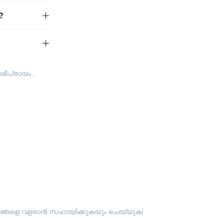
?
ഭിപ്രായം
.
ും ഞങ്ങളെ വളരാൻ സഹായിക്കുകയും ചെയ്യുക!