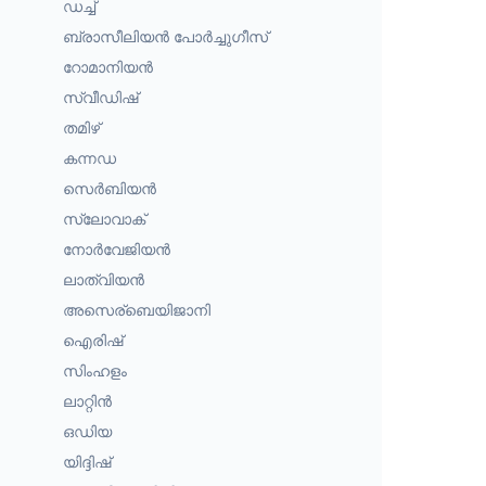
ഡച്ച്
ബ്രാസീലിയൻ പോർച്ചുഗീസ്
റോമാനിയൻ
സ്വീഡിഷ്
തമിഴ്
കന്നഡ
സെർബിയൻ
സ്ലോവാക്
നോർവേജിയൻ
ലാത്വിയൻ
അസെര്ബെയിജാനി
ഐരിഷ്
സിംഹളം
ലാറ്റിൻ
ഒഡിയ
യിദ്ദിഷ്