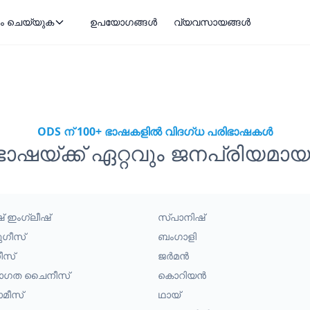
ം ചെയ്യുക
ഉപയോഗങ്ങൾ
വ്യവസായങ്ങൾ
ODS ന് 100+ ഭാഷകളിൽ വിദഗ്ധ പരിഭാഷകൾ
ഭാഷയ്ക്ക് ഏറ്റവും ജനപ്രിയമ
ീഷ് ഇംഗ്ലീഷ്
സ്പാനിഷ്
ുഗീസ്
ബംഗാളി
ീസ്
ജർമൻ
രാഗത ചൈനീസ്
കൊറിയൻ
ാമീസ്
ഥായ്