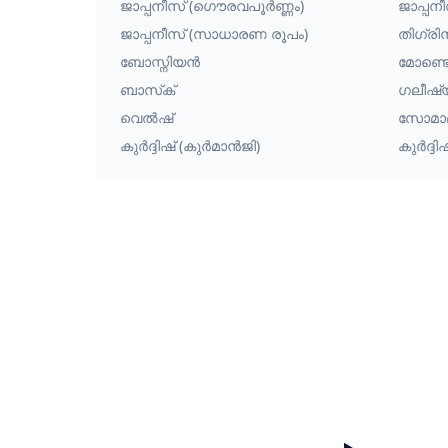
ജാപ്പനീസ് (ഗൌരവപൂർണ്ണം)
ജാപ്പനീ
ജാപ്പനീസ് (സാധാരണ രൂപം)
തിഗ്രി
ബോസ്നിയൻ
മോണ്ടെ
ബാസ്‌ക്
ഗലീഷ
വെൽഷ്
സോമാ
കുർദ്ദിഷ് (കുർമാൻജി)
കുർദ്ദ