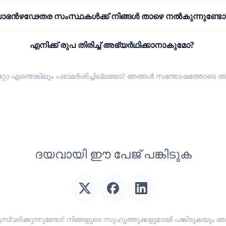
ാഭൻഴഢേതര സംസ്ഥകൾക്ക് നിങ്ങൾ താഴെ നൽകുന്നുണ്ടോ
എനിക്ക് രുപ തിരിച്ച് അഭ്യർഥിക്കാനാകുമോ?
്റോ എന്തെങ്കിലും പരാമർശിച്ചില്ലയോ? ഞങ്ങൾ സന്തോഷത്തോടെ
അ
ദയവായി ഈ പേജ് പങ്കിടുക
സ്വദിക്കുന്നുണ്ടോ? നിങ്ങളുടെ സുഹൃത്തുക്കളുമായി പങ്കിടുകയ