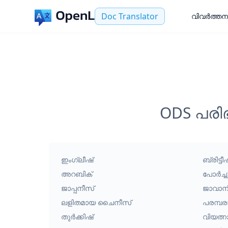
Doc Translator
വിവർത്തന
ODS പരി
ഇംഗ്ലീഷ്
ബ്രിട്ട
അറബിക്
പോർച്ച
ജാപ്പനീസ്
ജാവാന
ലളിതമായ ചൈനീസ്
പരമ്പ
തുർക്കിഷ്
വിയത്ന