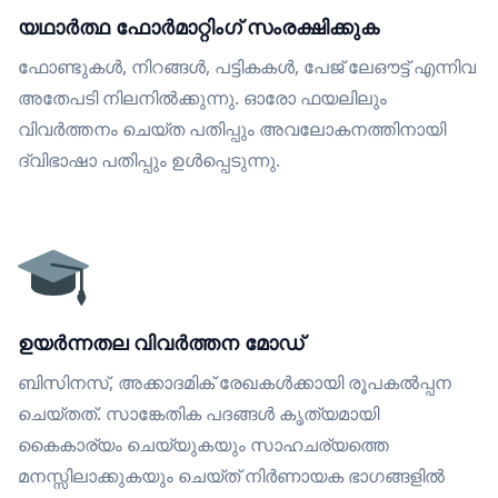
യഥാർത്ഥ ഫോർമാറ്റിംഗ് സംരക്ഷിക്കുക
ഫോണ്ടുകൾ, നിറങ്ങൾ, പട്ടികകൾ, പേജ് ലേഔട്ട് എന്നിവ
അതേപടി നിലനിൽക്കുന്നു. ഓരോ ഫയലിലും
വിവർത്തനം ചെയ്ത പതിപ്പും അവലോകനത്തിനായി
ദ്വിഭാഷാ പതിപ്പും ഉൾപ്പെടുന്നു.
ഉയർന്നതല വിവർത്തന മോഡ്
ബിസിനസ്, അക്കാദമിക് രേഖകൾക്കായി രൂപകൽപ്പന
ചെയ്തത്. സാങ്കേതിക പദങ്ങൾ കൃത്യമായി
കൈകാര്യം ചെയ്യുകയും സാഹചര്യത്തെ
മനസ്സിലാക്കുകയും ചെയ്ത് നിർണായക ഭാഗങ്ങളിൽ