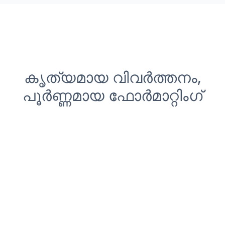
കൃത്യമായ വിവർത്തനം,
പൂർണ്ണമായ ഫോർമാറ്റിംഗ്