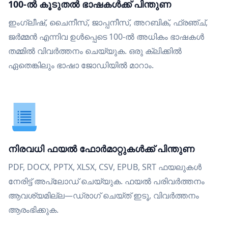
100-ൽ കൂടുതൽ ഭാഷകൾക്ക് പിന്തുണ
ഇംഗ്ലീഷ്, ചൈനീസ്, ജാപ്പനീസ്, അറബിക്, ഫ്രഞ്ച്,
ജർമ്മൻ എന്നിവ ഉൾപ്പെടെ 100-ൽ അധികം ഭാഷകൾ
തമ്മിൽ വിവർത്തനം ചെയ്യുക. ഒരു ക്ലിക്കിൽ
ഏതെങ്കിലും ഭാഷാ ജോഡിയിൽ മാറാം.
നിരവധി ഫയൽ ഫോർമാറ്റുകൾക്ക് പിന്തുണ
PDF, DOCX, PPTX, XLSX, CSV, EPUB, SRT ഫയലുകൾ
നേരിട്ട് അപ്‌ലോഡ് ചെയ്യുക. ഫയൽ പരിവർത്തനം
ആവശ്യമില്ല—ഡ്രാഗ് ചെയ്ത് ഇടൂ, വിവർത്തനം
ആരംഭിക്കുക.