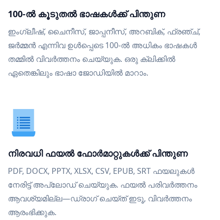
100-ൽ കൂടുതൽ ഭാഷകൾക്ക് പിന്തുണ
ഇംഗ്ലീഷ്, ചൈനീസ്, ജാപ്പനീസ്, അറബിക്, ഫ്രഞ്ച്,
ജർമ്മൻ എന്നിവ ഉൾപ്പെടെ 100-ൽ അധികം ഭാഷകൾ
തമ്മിൽ വിവർത്തനം ചെയ്യുക. ഒരു ക്ലിക്കിൽ
ഏതെങ്കിലും ഭാഷാ ജോഡിയിൽ മാറാം.
നിരവധി ഫയൽ ഫോർമാറ്റുകൾക്ക് പിന്തുണ
PDF, DOCX, PPTX, XLSX, CSV, EPUB, SRT ഫയലുകൾ
നേരിട്ട് അപ്‌ലോഡ് ചെയ്യുക. ഫയൽ പരിവർത്തനം
ആവശ്യമില്ല—ഡ്രാഗ് ചെയ്ത് ഇടൂ, വിവർത്തനം
ആരംഭിക്കുക.