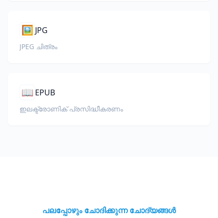
🖼️
JPG
JPEG ചിത്രം
📖
EPUB
ഇലക്ട്രോണിക് പ്രസിദ്ധീകരണം
പലപ്പോഴും ചോദിക്കുന്ന ചോദ്യങ്ങൾ