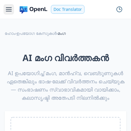
Doc Translator
ഹോം
›
ഉപയോഗ കേസുകൾ
›
മംഗ
AI മംഗ വിവർത്തകൻ
AI ഉപയോഗിച്ച് മംഗ, മാൻഹ്വ, വെബ്‌ടൂണുകൾ
ഏതെങ്കിലും ഭാഷ-ലേക്ക് വിവർത്തനം ചെയ്യുക
— സംഭാഷണം സ്വാഭാവികമായി വായിക്കാം,
കലാസൃഷ്ടി അതേപടി നിലനിൽക്കും