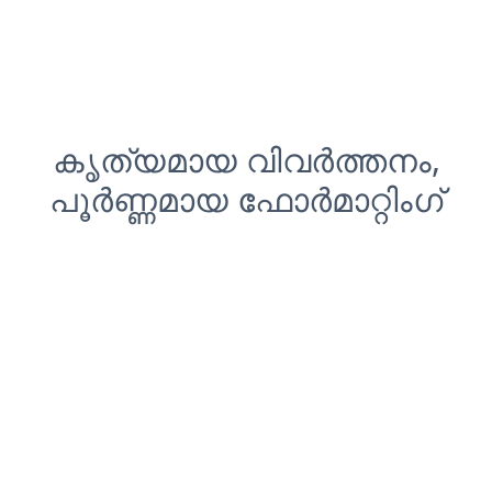
കൃത്യമായ വിവർത്തനം,
പൂർണ്ണമായ ഫോർമാറ്റിംഗ്