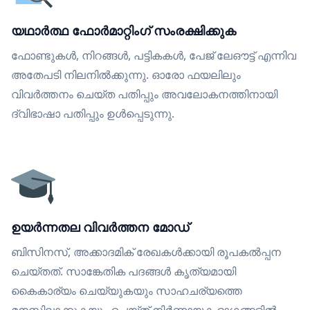
യഥാർത്ഥ ഫോർമാറ്റിംഗ് സംരക്ഷിക്കുക
ഫോണ്ടുകൾ, നിറങ്ങൾ, പട്ടികകൾ, പേജ് ലേഔട്ട് എന്നിവ
അതേപടി നിലനിൽക്കുന്നു. ഓരോ ഫയലിലും
വിവർത്തനം ചെയ്ത പതിപ്പും അവലോകനത്തിനായി
ദ്വിഭാഷാ പതിപ്പും ഉൾപ്പെടുന്നു.
ഉയർന്നതല വിവർത്തന മോഡ്
ബിസിനസ്, അക്കാദമിക് രേഖകൾക്കായി രൂപകൽപ്പന
ചെയ്തത്. സാങ്കേതിക പദങ്ങൾ കൃത്യമായി
കൈകാര്യം ചെയ്യുകയും സാഹചര്യത്തെ