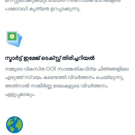
മനസ്സിലാക്കുകയും ചെയ്ത് നിർണായക ഭാഗങ്ങളിൽ
പരമാവധി കൃത്യത ഉറപ്പാക്കുന്നു.
സ്മാർട്ട് ഇമേജ് ടെക്സ്റ്റ് തിരിച്ചറിയൽ
നമ്മുടെ വികസിത OCR സാങ്കേതികവിദ്യ ചിത്രങ്ങളിലെ
എഴുത്ത് സ്വയം കണ്ടെത്തി വിവർത്തനം ചെയ്യുന്നു,
അതിനാൽ സങ്കീർണ്ണ രേഖകളുടെ വിവർത്തനം
എളുപ്പമാകും.