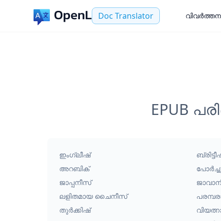
Doc Translator
വിവർത്തന
EPUB പരി
ഇംഗ്ലീഷ്
ബ്രിട്ട
അറബിക്
പോർച്ച
ജാപ്പനീസ്
ജാവാന
ലളിതമായ ചൈനീസ്
പരമ്പ
തുർക്കിഷ്
വിയത്ന