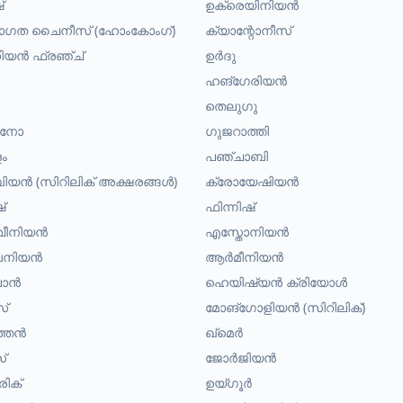
്
ഉക്രെയിനിയൻ
രാഗത ചൈനീസ് (ഹോംകോംഗ്)
ക്യാന്റോനീസ്
യൻ ഫ്രഞ്ച്
ഉർദു
ഹങ്ഗേരിയൻ
തെലുഗു
പീനോ
ഗുജറാത്തി
ം
പഞ്ചാബി
യൻ (സിറിലിക് അക്ഷരങ്ങൾ)
ക്രോയേഷിയൻ
്
ഫിന്നിഷ്
വീനിയൻ
എസ്തോനിയൻ
നിയൻ
ആർമീനിയൻ
ലാൻ
ഹെയിഷ്യൻ ക്രിയോൾ
സ്
മോങ്ഗോളിയൻ (സിറിലിക്)
്തൻ
ഖ്മെർ
്
ജോർജിയൻ
ിക്
ഉയ്ഗൂർ