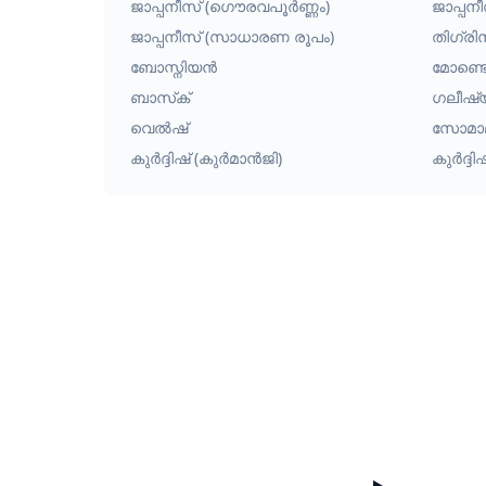
ജാപ്പനീസ് (ഗൌരവപൂർണ്ണം)
ജാപ്പനീ
ജാപ്പനീസ് (സാധാരണ രൂപം)
തിഗ്രി
ബോസ്നിയൻ
മോണ്ടെ
ബാസ്‌ക്
ഗലീഷ
വെൽഷ്
സോമാ
കുർദ്ദിഷ് (കുർമാൻജി)
കുർദ്ദ