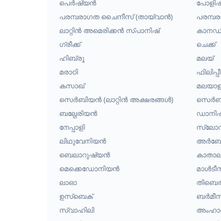
പെർഷ്യൻ
പോളിഷ
പരമ്പരാഗത ചൈനീസ് (തായ്‌വാൻ)
പരമ്പ
ലാറ്റിൻ അമെരിക്കൻ സ്പാനിഷ്
കാനഡി
ഗ്രീക്ക്
ചെക്ക്
ഹിബ്രൂ
മലയ്
മരാഠി
ഫിലിപ്
കസാഖ്
മലയാള
സെർബിയൻ (ലാറ്റിൻ അക്ഷരങ്ങൾ)
സെർബി
ബല്ഗേരിയൻ
ഡാനിഷ
നേപ്പാളി
സ്ലോ
ലിഥുവേനിയൻ
അർബേ
ബെലാറുഷ്യൻ
കാതാ
മെക്കെഡോനിയൻ
മാൾടീ
ലാഓ
തിബെത
ഉസ്ബെക്
ബർമീസ
സ്വാഹിലി
അംഹാര