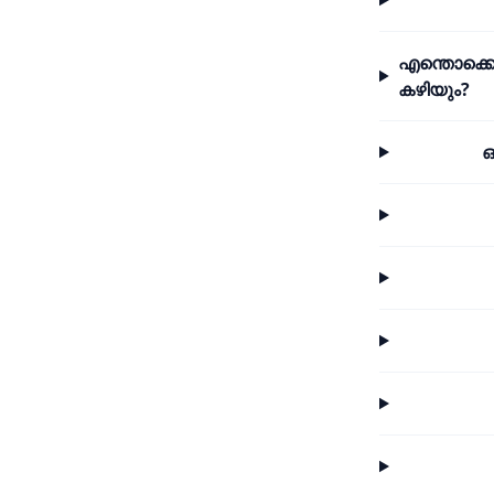
എന്തൊക്കെ
കഴിയും?
ഒ