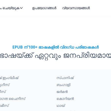
ം ചെയ്യുക
ഉപയോഗങ്ങൾ
വ്യവസായങ്ങൾ
EPUB ന് 100+ ഭാഷകളിൽ വിദഗ്ധ പരിഭാഷകൾ
ഭാഷയ്ക്ക് ഏറ്റവും ജനപ്രിയ
ീഷ് ഇംഗ്ലീഷ്
സ്പാനിഷ്
ുഗീസ്
ബംഗാളി
ീസ്
ജർമൻ
രാഗത ചൈനീസ്
കൊറിയൻ
ാമീസ്
ഥായ്