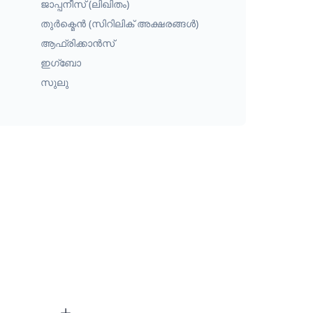
ജാപ്പനീസ് (ലിഖിതം)
തുർക്മെൻ (സിറിലിക് അക്ഷരങ്ങൾ)
ആഫ്രിക്കാൻസ്
ഇഗ്ബോ
സുലു