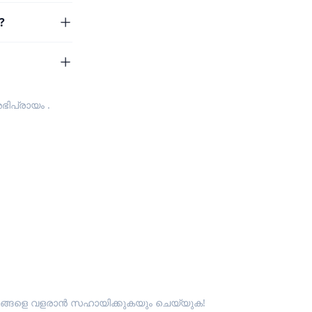
?
ഭിപ്രായം
.
ും ഞങ്ങളെ വളരാൻ സഹായിക്കുകയും ചെയ്യുക!