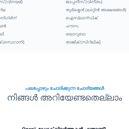
സ് (വിനയമ്)
ജാപ്പനീസ് (വിനീതം)
ന്യ
തുർക്മെൻ (ലാറ്റിൻ അക്ഷരങ്ങൾ)
നിഗ്രിന്
ഐസ്‌ലാന്ഡിക്
്യൻ
ഹൗസ
ലി
യൊറൂബാ
ിഷ് (സൊറാനി)
താജിക് (സിറിലിക്)
പലപ്പോഴും ചോദിക്കുന്ന ചോദ്യങ്ങൾ
നിങ്ങൾ അറിയേണ്ടതെല്ലാം