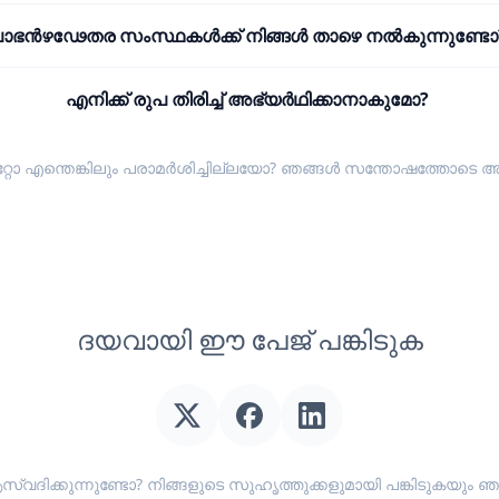
ാഭൻഴഢേതര സംസ്ഥകൾക്ക് നിങ്ങൾ താഴെ നൽകുന്നുണ്ടോ
എനിക്ക് രുപ തിരിച്ച് അഭ്യർഥിക്കാനാകുമോ?
്റോ എന്തെങ്കിലും പരാമർശിച്ചില്ലയോ? ഞങ്ങൾ സന്തോഷത്തോടെ
അ
ദയവായി ഈ പേജ് പങ്കിടുക
സ്വദിക്കുന്നുണ്ടോ? നിങ്ങളുടെ സുഹൃത്തുക്കളുമായി പങ്കിടുകയ