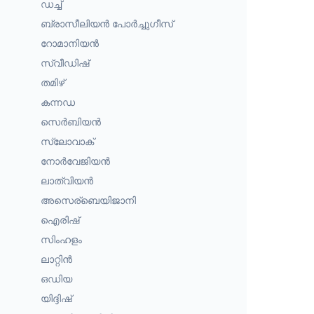
ഡച്ച്
ബ്രാസീലിയൻ പോർച്ചുഗീസ്
റോമാനിയൻ
സ്വീഡിഷ്
തമിഴ്
കന്നഡ
സെർബിയൻ
സ്ലോവാക്
നോർവേജിയൻ
ലാത്വിയൻ
അസെര്ബെയിജാനി
ഐരിഷ്
സിംഹളം
ലാറ്റിൻ
ഒഡിയ
യിദ്ദിഷ്