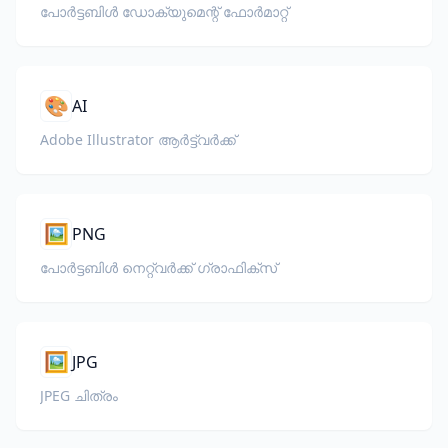
പോർട്ടബിൾ ഡോക്യുമെന്റ് ഫോർമാറ്റ്
🎨
AI
Adobe Illustrator ആർട്ട്‌വർക്ക്
🖼️
PNG
പോർട്ടബിൾ നെറ്റ്‌വർക്ക് ഗ്രാഫിക്സ്
🖼️
JPG
JPEG ചിത്രം