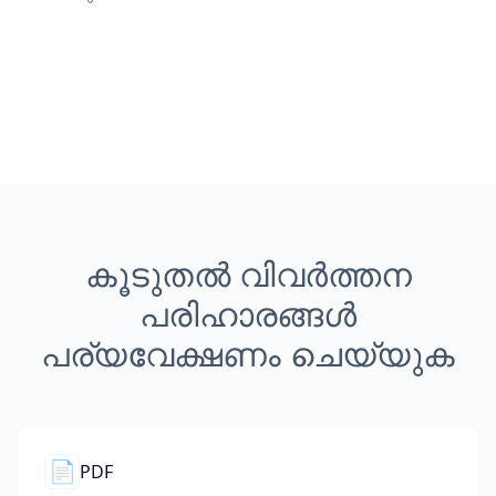
കൂടുതൽ വിവർത്തന
പരിഹാരങ്ങൾ
പര്യവേക്ഷണം ചെയ്യുക
📄
PDF