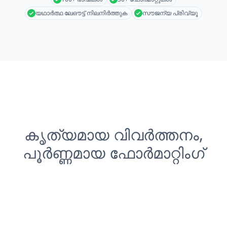
യഥാർത്ഥ ലേഔട്ട് നിലനിർത്തുക
സൗജന്യ പ്രിവ്യൂ
കൃത്യമായ വിവർത്തനം,
പൂർണ്ണമായ ഫോർമാറ്റിംഗ്