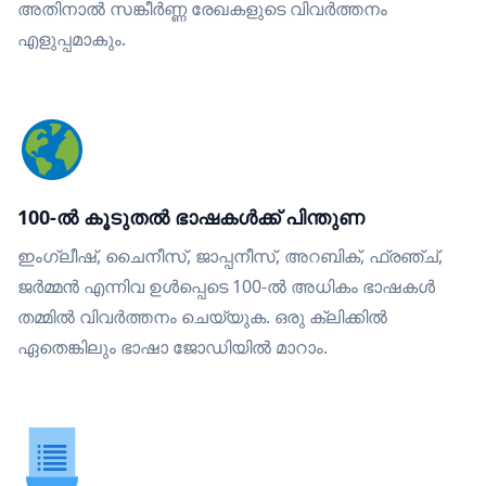
അതിനാൽ സങ്കീർണ്ണ രേഖകളുടെ വിവർത്തനം
എളുപ്പമാകും.
100-ൽ കൂടുതൽ ഭാഷകൾക്ക് പിന്തുണ
ഇംഗ്ലീഷ്, ചൈനീസ്, ജാപ്പനീസ്, അറബിക്, ഫ്രഞ്ച്,
ജർമ്മൻ എന്നിവ ഉൾപ്പെടെ 100-ൽ അധികം ഭാഷകൾ
തമ്മിൽ വിവർത്തനം ചെയ്യുക. ഒരു ക്ലിക്കിൽ
ഏതെങ്കിലും ഭാഷാ ജോഡിയിൽ മാറാം.