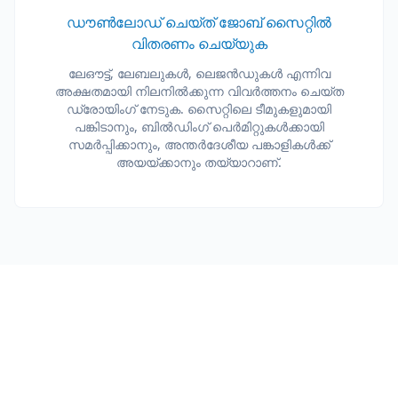
ഡൗൺലോഡ് ചെയ്ത് ജോബ് സൈറ്റിൽ
വിതരണം ചെയ്യുക
ലേഔട്ട്, ലേബലുകൾ, ലെജൻഡുകൾ എന്നിവ
അക്ഷതമായി നിലനിൽക്കുന്ന വിവർത്തനം ചെയ്ത
ഡ്രോയിംഗ് നേടുക. സൈറ്റിലെ ടീമുകളുമായി
പങ്കിടാനും, ബിൽഡിംഗ് പെർമിറ്റുകൾക്കായി
സമർപ്പിക്കാനും, അന്തർദേശീയ പങ്കാളികൾക്ക്
അയയ്ക്കാനും തയ്യാറാണ്.