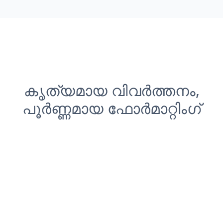
കൃത്യമായ വിവർത്തനം,
പൂർണ്ണമായ ഫോർമാറ്റിംഗ്