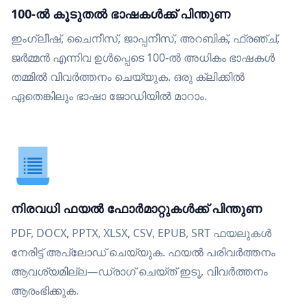
100-ൽ കൂടുതൽ ഭാഷകൾക്ക് പിന്തുണ
ഇംഗ്ലീഷ്, ചൈനീസ്, ജാപ്പനീസ്, അറബിക്, ഫ്രഞ്ച്,
ജർമ്മൻ എന്നിവ ഉൾപ്പെടെ 100-ൽ അധികം ഭാഷകൾ
തമ്മിൽ വിവർത്തനം ചെയ്യുക. ഒരു ക്ലിക്കിൽ
ഏതെങ്കിലും ഭാഷാ ജോഡിയിൽ മാറാം.
നിരവധി ഫയൽ ഫോർമാറ്റുകൾക്ക് പിന്തുണ
PDF, DOCX, PPTX, XLSX, CSV, EPUB, SRT ഫയലുകൾ
നേരിട്ട് അപ്‌ലോഡ് ചെയ്യുക. ഫയൽ പരിവർത്തനം
ആവശ്യമില്ല—ഡ്രാഗ് ചെയ്ത് ഇടൂ, വിവർത്തനം
ആരംഭിക്കുക.