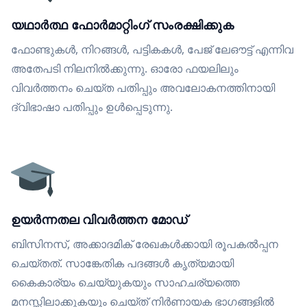
യഥാർത്ഥ ഫോർമാറ്റിംഗ് സംരക്ഷിക്കുക
ഫോണ്ടുകൾ, നിറങ്ങൾ, പട്ടികകൾ, പേജ് ലേഔട്ട് എന്നിവ
അതേപടി നിലനിൽക്കുന്നു. ഓരോ ഫയലിലും
വിവർത്തനം ചെയ്ത പതിപ്പും അവലോകനത്തിനായി
ദ്വിഭാഷാ പതിപ്പും ഉൾപ്പെടുന്നു.
ഉയർന്നതല വിവർത്തന മോഡ്
ബിസിനസ്, അക്കാദമിക് രേഖകൾക്കായി രൂപകൽപ്പന
ചെയ്തത്. സാങ്കേതിക പദങ്ങൾ കൃത്യമായി
കൈകാര്യം ചെയ്യുകയും സാഹചര്യത്തെ
മനസ്സിലാക്കുകയും ചെയ്ത് നിർണായക ഭാഗങ്ങളിൽ