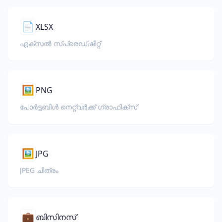
📄
XLSX
എക്സൽ സ്പ്രെഡ്ഷീറ്റ്
🖼️
PNG
പോർട്ടബിൾ നെറ്റ്‌വർക്ക് ഗ്രാഫിക്സ്
🖼️
JPG
JPEG ചിത്രം
💼
ബിസിനസ്