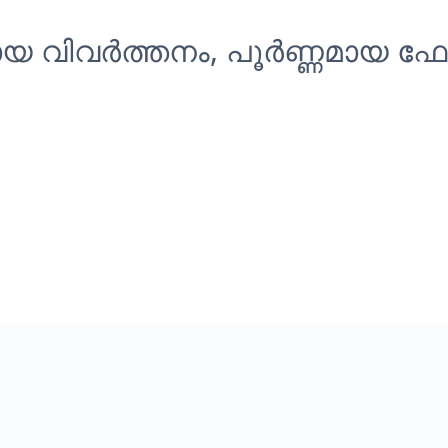
യ വിവർത്തനം, പൂർണ്ണമായ ഫോർമ