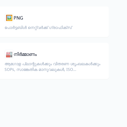
🖼️
PNG
പോർട്ടബിൾ നെറ്റ്‌വർക്ക് ഗ്രാഫിക്സ്
🏭
നിർമ്മാണം
ആഗോള പ്ലാന്റുകൾക്കും വിതരണ ശൃംഖലകൾക്കും
SOPs, സാങ്കേതിക മാനുവലുകൾ, ISO
ഡോക്യുമെന്റേഷൻ, ഉപകരണ
സ്പെസിഫിക്കേഷനുകൾ എന്നിവ വിവർത്തനം
ചെയ്യുക.