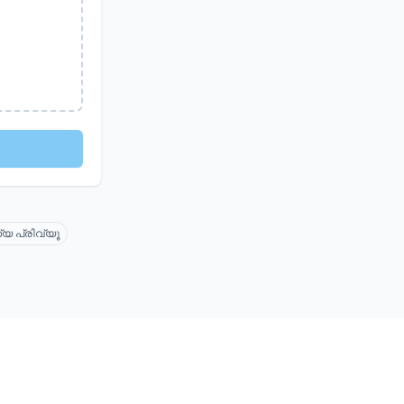
യ പ്രിവ്യൂ