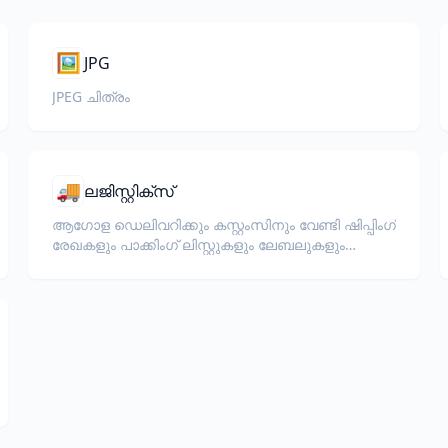
🖼️
JPG
JPEG ചിത്രം
🚚
ലജിസ്റ്റിക്‌സ്
ആഗോള ഡെലിവറിക്കും കസ്റ്റംസിനും വേണ്ടി ഷിപ്പിംഗ്
രേഖകളും പാക്കിംഗ് ലിസ്റ്റുകളും ലേബലുകളും
വിവർത്തനം ചെയ്യുക.