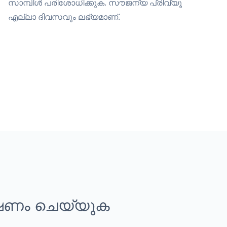
സാമ്പിൾ പരിശോധിക്കുക. സൗജന്യ പ്രിവ്യൂ
എല്ലാ ദിവസവും ലഭ്യമാണ്.
്ഷണം ചെയ്യുക