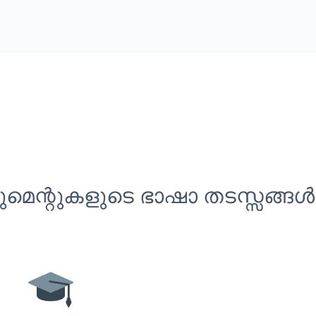
െന്റുകളുടെ ഭാഷാ തടസ്സങ്ങൾ