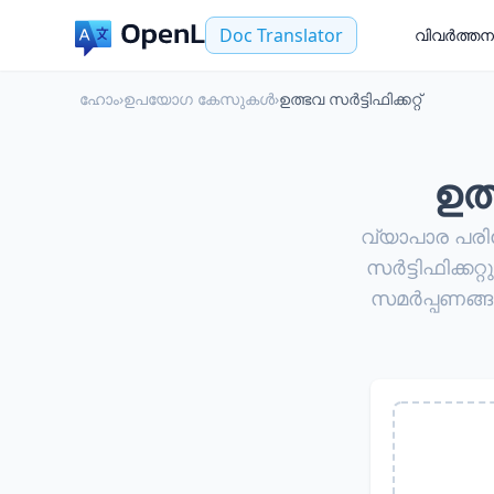
Doc Translator
വിവർത്തന
ഹോം
›
ഉപയോഗ കേസുകൾ
›
ഉത്ഭവ സർട്ടിഫിക്കറ്റ്
ഉത
വ്യാപാര പര
സർട്ടിഫിക്ക
സമർപ്പണങ്ങ