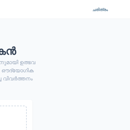
ചരിത്രം
ഷകൻ
ുമായി ഉത്ഭവ
ുക; ഔദ്യോഗിക
ച വിവർത്തനം