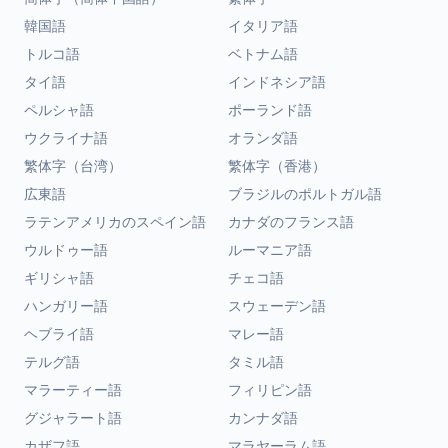
韓国語
イタリア語
トルコ語
ベトナム語
タイ語
インドネシア語
ペルシャ語
ポーランド語
ウクライナ語
オランダ語
繁体字（台湾）
繁体字（香港）
広東語
ブラジルのポルトガル語
ラテンアメリカのスペイン語
カナダのフランス語
ウルドゥー語
ルーマニア語
ギリシャ語
チェコ語
ハンガリー語
スウェーデン語
ヘブライ語
マレー語
テルグ語
タミル語
マラーティー語
フィリピン語
グジャラート語
カンナダ語
カザフ語
マラヤーラム語