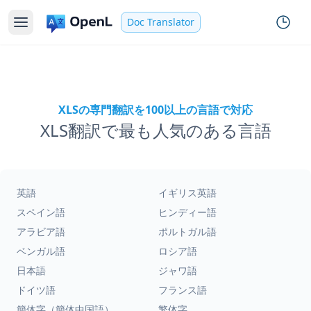
Doc Translator
XLSの専門翻訳を100以上の言語で対応
XLS翻訳で最も人気のある言語
英語
イギリス英語
スペイン語
ヒンディー語
アラビア語
ポルトガル語
ベンガル語
ロシア語
日本語
ジャワ語
ドイツ語
フランス語
簡体字（簡体中国語）
繁体字