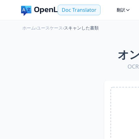
Doc Translator
翻訳
ホーム
›
ユースケース
›
スキャンした書類
オ
OC