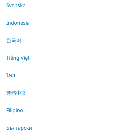
Svenska
Indonesia
한국어
Tiếng Việt
ไทย
繁體中文
Filipino
Български