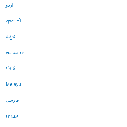
اردو
ગુજરાતી
ಕನ್ನಡ
മലയാളം
ਪੰਜਾਬੀ
Melayu
فارسی
עברית