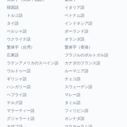
韓国語
イタリア語
トルコ語
ベトナム語
タイ語
インドネシア語
ペルシャ語
ポーランド語
ウクライナ語
オランダ語
繁体字（台湾）
繁体字（香港）
広東語
ブラジルのポルトガル語
ラテンアメリカのスペイン語
カナダのフランス語
ウルドゥー語
ルーマニア語
ギリシャ語
チェコ語
ハンガリー語
スウェーデン語
ヘブライ語
マレー語
テルグ語
タミル語
マラーティー語
フィリピン語
グジャラート語
カンナダ語
カザフ語
マラヤーラム語