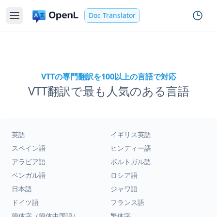
Doc Translator
VTTの専門翻訳を100以上の言語で対応
VTT翻訳で最も人気のある言語
英語
イギリス英語
スペイン語
ヒンディー語
アラビア語
ポルトガル語
ベンガル語
ロシア語
日本語
ジャワ語
ドイツ語
フランス語
簡体字（簡体中国語）
繁体字