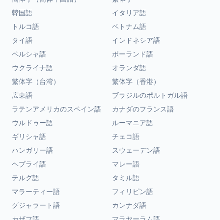
韓国語
イタリア語
トルコ語
ベトナム語
タイ語
インドネシア語
ペルシャ語
ポーランド語
ウクライナ語
オランダ語
繁体字（台湾）
繁体字（香港）
広東語
ブラジルのポルトガル語
ラテンアメリカのスペイン語
カナダのフランス語
ウルドゥー語
ルーマニア語
ギリシャ語
チェコ語
ハンガリー語
スウェーデン語
ヘブライ語
マレー語
テルグ語
タミル語
マラーティー語
フィリピン語
グジャラート語
カンナダ語
カザフ語
マラヤーラム語