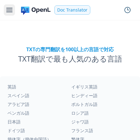
Doc Translator
TXTの専門翻訳を100以上の言語で対応
TXT翻訳で最も人気のある言語
英語
イギリス英語
スペイン語
ヒンディー語
アラビア語
ポルトガル語
ベンガル語
ロシア語
日本語
ジャワ語
ドイツ語
フランス語
簡体字（簡体中国語）
繁体字