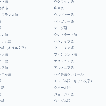
ンド語
ウクライナ語
（香港）
広東語
のフランス語
ウルドゥー語
語
ハンガリー語
語
テルグ語
ピン語
グジャラート語
ーラム語
パンジャブ語
ア語（キリル文字）
クロアチア語
ーク語
フィンランド語
ニア語
エストニア語
ニア語
アルメニア語
ーニャ語
ハイチ語クレオール
語
モンゴル語（キリル文字）
ト語
クメール語
語
ジョージア語
ラ語
ウイグル語