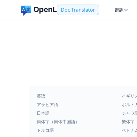
Doc Translator
翻訳
英語
イギリ
アラビア語
ポルト
日本語
ジャワ
簡体字（簡体中国語）
繁体字
トルコ語
ベトナ