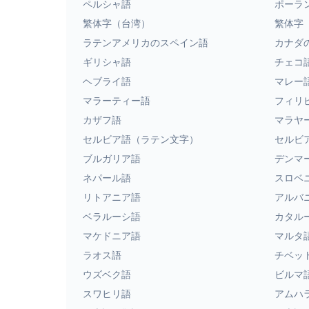
ペルシャ語
ポーラ
繁体字（台湾）
繁体字
ラテンアメリカのスペイン語
カナダ
ギリシャ語
チェコ
ヘブライ語
マレー
マラーティー語
フィリ
カザフ語
マラヤ
セルビア語（ラテン文字）
セルビ
ブルガリア語
デンマ
ネパール語
スロベ
リトアニア語
アルバ
ベラルーシ語
カタル
マケドニア語
マルタ
ラオス語
チベッ
ウズベク語
ビルマ
スワヒリ語
アムハ