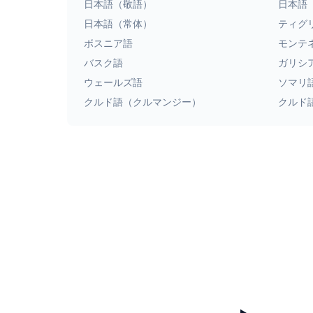
日本語（敬語）
日本語
日本語（常体）
ティグ
ボスニア語
モンテ
バスク語
ガリシ
ウェールズ語
ソマリ
クルド語（クルマンジー）
クルド