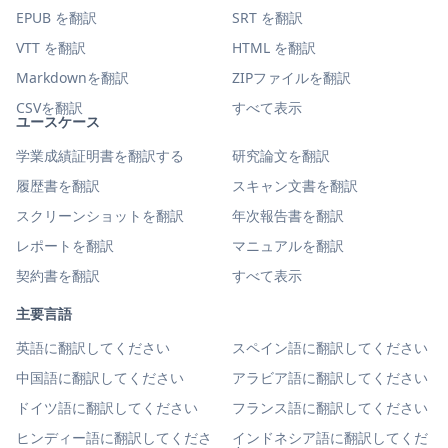
EPUB を翻訳
SRT を翻訳
VTT を翻訳
HTML を翻訳
Markdownを翻訳
ZIPファイルを翻訳
CSVを翻訳
すべて表示
ユースケース
学業成績証明書を翻訳する
研究論文を翻訳
履歴書を翻訳
スキャン文書を翻訳
スクリーンショットを翻訳
年次報告書を翻訳
レポートを翻訳
マニュアルを翻訳
契約書を翻訳
すべて表示
主要言語
英語に翻訳してください
スペイン語に翻訳してください
中国語に翻訳してください
アラビア語に翻訳してください
ドイツ語に翻訳してください
フランス語に翻訳してください
ヒンディー語に翻訳してくださ
インドネシア語に翻訳してくだ