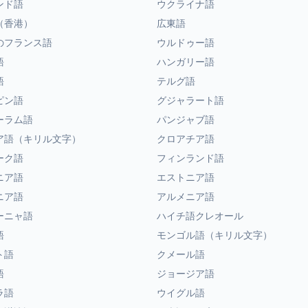
ンド語
ウクライナ語
（香港）
広東語
のフランス語
ウルドゥー語
語
ハンガリー語
語
テルグ語
ピン語
グジャラート語
ーラム語
パンジャブ語
ア語（キリル文字）
クロアチア語
ーク語
フィンランド語
ニア語
エストニア語
ニア語
アルメニア語
ーニャ語
ハイチ語クレオール
語
モンゴル語（キリル文字）
ト語
クメール語
語
ジョージア語
ラ語
ウイグル語