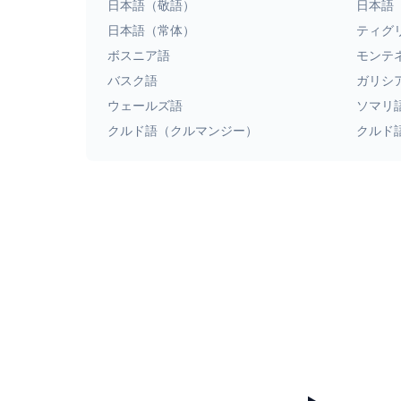
日本語（敬語）
日本語
日本語（常体）
ティグ
ボスニア語
モンテ
バスク語
ガリシ
ウェールズ語
ソマリ
クルド語（クルマンジー）
クルド