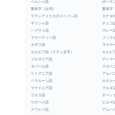
ペルシャ語
ポーラ
繁体字（台湾）
繁体字
ラテンアメリカのスペイン語
カナダ
ギリシャ語
チェコ
ヘブライ語
マレー
マラーティー語
フィリ
カザフ語
マラヤ
セルビア語（ラテン文字）
セルビ
ブルガリア語
デンマ
ネパール語
スロベ
リトアニア語
アルバ
ベラルーシ語
カタル
マケドニア語
マルタ
ラオス語
チベッ
ウズベク語
ビルマ
スワヒリ語
アムハ