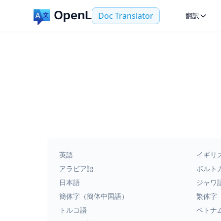
Doc Translator
翻訳
英語
イギリ
アラビア語
ポルト
日本語
ジャワ
簡体字（簡体中国語）
繁体字
トルコ語
ベトナ