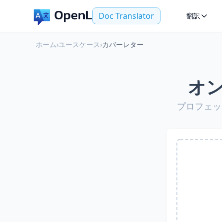
Doc Translator
翻訳
ホーム
›
ユースケース
›
カバーレター
オ
プロフェッ