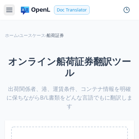
Doc Translator
ホーム
›
ユースケース
›
船荷証券
オンライン船荷証券翻訳ツー
ル
出荷関係者、港、運賃条件、コンテナ情報を明確
に保ちながらB/L書類をどんな言語でもに翻訳しま
す