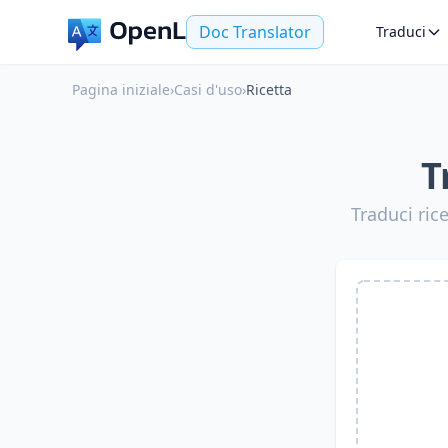
Doc Translator
Traduci
Pagina iniziale
›
Casi d'uso
›
Ricetta
T
Traduci ric