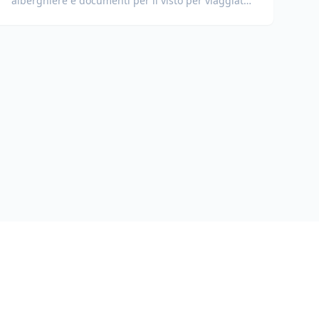
alberghiere e documenti per il visto per viaggiatori
internazionali.