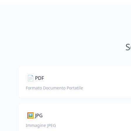
S
📄
PDF
Formato Documento Portatile
🖼️
JPG
Immagine JPEG