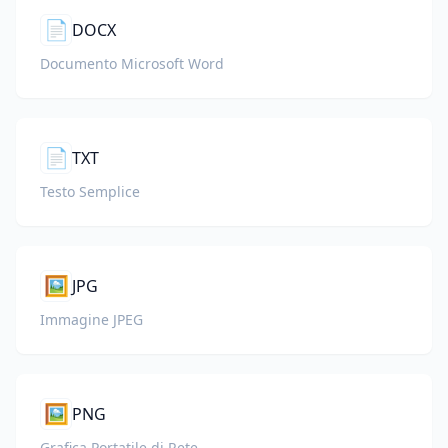
📄
DOCX
Documento Microsoft Word
📄
TXT
Testo Semplice
🖼️
JPG
Immagine JPEG
🖼️
PNG
Grafica Portatile di Rete