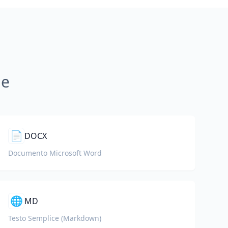
ne
📄
DOCX
Documento Microsoft Word
🌐
MD
Testo Semplice (Markdown)