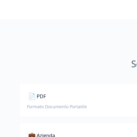
S
📄
PDF
Formato Documento Portatile
💼
Azienda