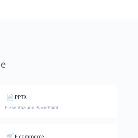
ne
📄
PPTX
Presentazione PowerPoint
🛒
E-commerce