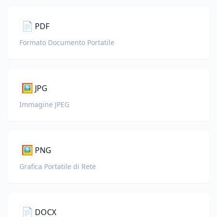
📄
PDF
Formato Documento Portatile
🖼️
JPG
Immagine JPEG
🖼️
PNG
Grafica Portatile di Rete
📄
DOCX