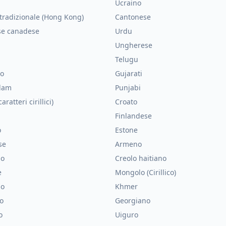
Ucraino
tradizionale (Hong Kong)
Cantonese
se canadese
Urdu
Ungherese
Telugu
no
Gujarati
lam
Punjabi
aratteri cirillici)
Croato
Finlandese
o
Estone
se
Armeno
no
Creolo haitiano
e
Mongolo (Cirillico)
no
Khmer
o
Georgiano
o
Uiguro