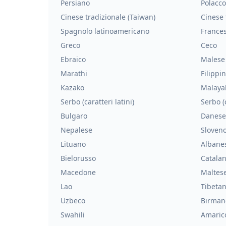
Persiano
Polacco
Cinese tradizionale (Taiwan)
Cinese 
Spagnolo latinoamericano
France
Greco
Ceco
Ebraico
Malese
Marathi
Filippi
Kazako
Malaya
Serbo (caratteri latini)
Serbo (c
Bulgaro
Danese
Nepalese
Sloven
Lituano
Albane
Bielorusso
Catala
Macedone
Maltes
Lao
Tibeta
Uzbeco
Birman
Swahili
Amaric