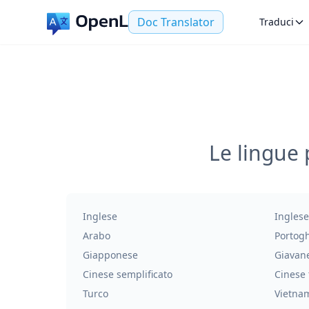
Doc Translator
Traduci
Le lingue 
Inglese
Inglese
Arabo
Portog
Giapponese
Giavan
Cinese semplificato
Cinese 
Turco
Vietna