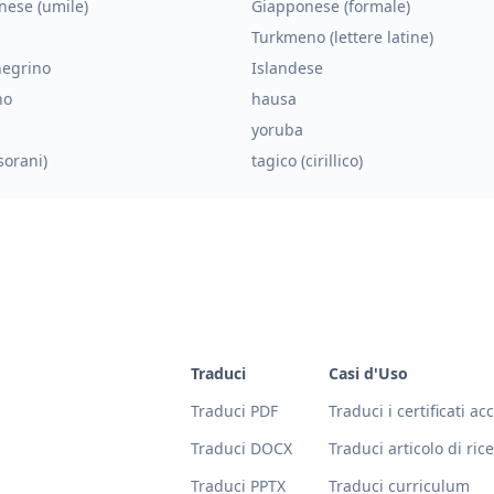
nese (umile)
Giapponese (formale)
Turkmeno (lettere latine)
egrino
Islandese
no
hausa
yoruba
sorani)
tagico (cirillico)
Traduci
Casi d'Uso
Traduci PDF
Traduci i certificati a
Traduci DOCX
Traduci articolo di ric
Traduci PPTX
Traduci curriculum