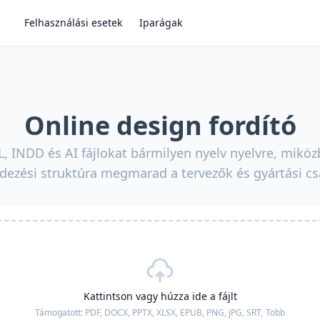
Felhasználási esetek
Iparágak
Online design fordító
L, INDD és AI fájlokat bármilyen nyelv nyelvre, mikö
ndezési struktúra megmarad a tervezők és gyártási c
Kattintson vagy húzza ide a fájlt
Támogatott:
PDF, DOCX, PPTX, XLSX, EPUB, PNG, JPG, SRT,
Több