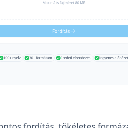
Maximális fájlméret 80 MB
Fordítás
100+ nyelv
30+ formátum
Eredeti elrendezés
Ingyenes előnéze
ontos fordítás, tökéletes formáz