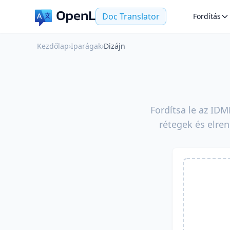
Doc Translator
Fordítás
Kezdőlap
›
Iparágak
›
Dizájn
Fordítsa le az IDM
rétegek és elre