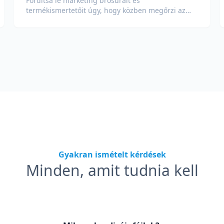
Fordítsa le marketing brosúráit és
termékismertetőit úgy, hogy közben megőrzi az
elrendezést, képeket és a cselekvésre ösztönző
szekciókat.
Gyakran ismételt kérdések
Minden, amit tudnia kell