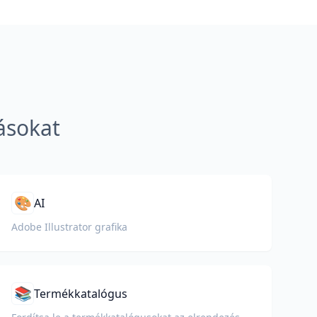
ásokat
🎨
AI
Adobe Illustrator grafika
📚
Termékkatalógus