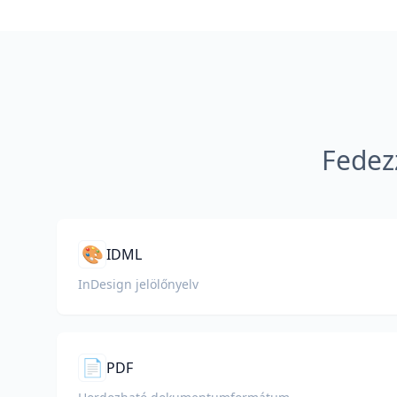
Fedez
🎨
IDML
InDesign jelölőnyelv
📄
PDF