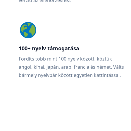
verzió az ellenőrzéshez.
100+ nyelv támogatása
Fordíts több mint 100 nyelv között, köztük
angol, kínai, japán, arab, francia és német. Válts
bármely nyelvpár között egyetlen kattintással.