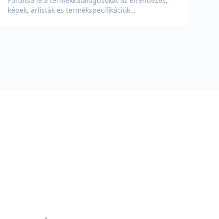
Fordítsa le a termékkatalógusokat az elrendezés,
képek, árlisták és termékspecifikációk
megőrzésével.