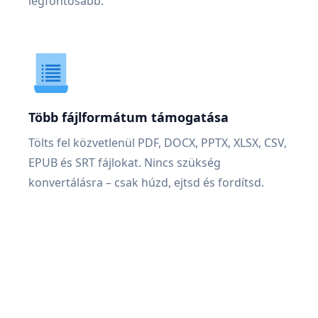
legfontosabb.
Több fájlformátum támogatása
Tölts fel közvetlenül PDF, DOCX, PPTX, XLSX, CSV,
EPUB és SRT fájlokat. Nincs szükség
konvertálásra – csak húzd, ejtsd és fordítsd.