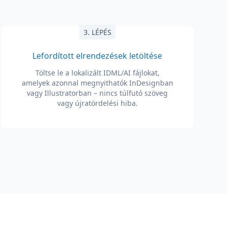
3. LÉPÉS
Lefordított elrendezések letöltése
Töltse le a lokalizált IDML/AI fájlokat,
amelyek azonnal megnyithatók InDesignban
vagy Illustratorban – nincs túlfutó szöveg
vagy újratördelési hiba.