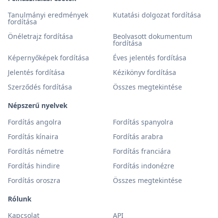
Tanulmányi eredmények
Kutatási dolgozat fordítása
fordítása
Önéletrajz fordítása
Beolvasott dokumentum
fordítása
Képernyőképek fordítása
Éves jelentés fordítása
Jelentés fordítása
Kézikönyv fordítása
Szerződés fordítása
Összes megtekintése
Népszerű nyelvek
Fordítás angolra
Fordítás spanyolra
Fordítás kínaira
Fordítás arabra
Fordítás németre
Fordítás franciára
Fordítás hindire
Fordítás indonézre
Fordítás oroszra
Összes megtekintése
Rólunk
Kapcsolat
API