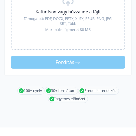
Kattintson vagy húzza ide a fájlt
Támogatott:
PDF, DOCX, PPTX, XLSX, EPUB, PNG, JPG,
SRT,
Több
Maximális fájlméret 80 MB
Fordítás
100+ nyelv
30+ formátum
Eredeti elrendezés
Ingyenes előnézet