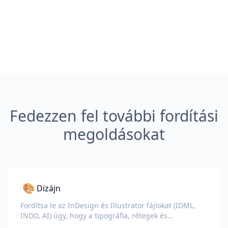
Fedezzen fel további fordítási
megoldásokat
🎨
Dizájn
Fordítsa le az InDesign és Illustrator fájlokat (IDML,
INDD, AI) úgy, hogy a tipográfia, rétegek és
színprofilok érintetlenek maradnak a tervezők és