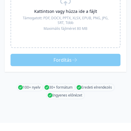
Kattintson vagy húzza ide a fájlt
Támogatott:
PDF, DOCX, PPTX, XLSX, EPUB, PNG, JPG,
SRT,
Több
Maximális fájlméret 80 MB
Fordítás
100+ nyelv
30+ formátum
Eredeti elrendezés
Ingyenes előnézet