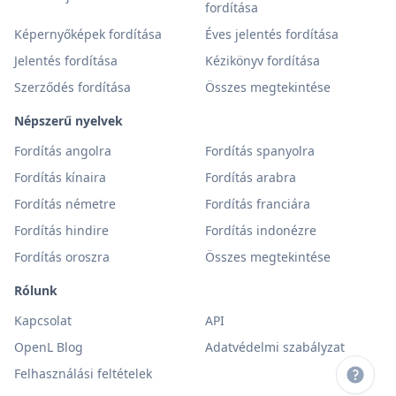
fordítása
Képernyőképek fordítása
Éves jelentés fordítása
Jelentés fordítása
Kézikönyv fordítása
Szerződés fordítása
Összes megtekintése
Népszerű nyelvek
Fordítás angolra
Fordítás spanyolra
Fordítás kínaira
Fordítás arabra
Fordítás németre
Fordítás franciára
Fordítás hindire
Fordítás indonézre
Fordítás oroszra
Összes megtekintése
Rólunk
Kapcsolat
API
OpenL Blog
Adatvédelmi szabályzat
Felhasználási feltételek