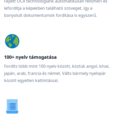
Fejlett OCR technológiánk automatikusan felismeri és
lefordítja a képekben található szöveget, így a
bonyolult dokumentumok fordítása is egyszerű.
100+ nyelv támogatása
Fordíts több mint 100 nyelv között, köztük angol, kínai,
japán, arab, francia és német. Válts bármely nyelvpár
között egyetlen kattintással.