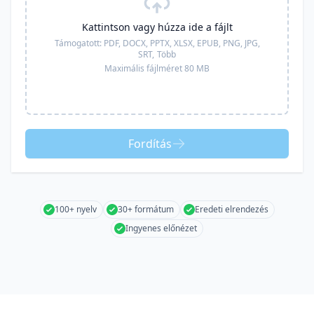
Kattintson vagy húzza ide a fájlt
Támogatott:
PDF, DOCX, PPTX, XLSX, EPUB, PNG, JPG,
SRT,
Több
Maximális fájlméret 80 MB
Fordítás
100+ nyelv
30+ formátum
Eredeti elrendezés
Ingyenes előnézet