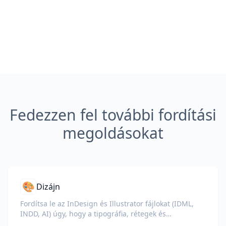
Fedezzen fel további fordítási
megoldásokat
🎨
Dizájn
Fordítsa le az InDesign és Illustrator fájlokat (IDML,
INDD, AI) úgy, hogy a tipográfia, rétegek és
színprofilok érintetlenek maradnak a tervezők és