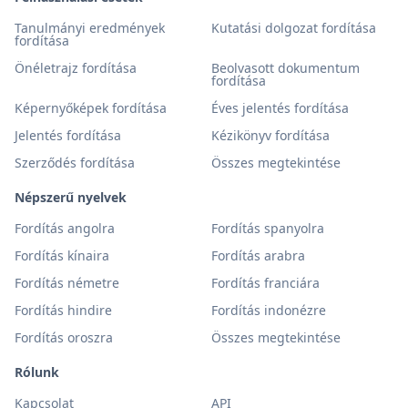
Tanulmányi eredmények
Kutatási dolgozat fordítása
fordítása
Önéletrajz fordítása
Beolvasott dokumentum
fordítása
Képernyőképek fordítása
Éves jelentés fordítása
Jelentés fordítása
Kézikönyv fordítása
Szerződés fordítása
Összes megtekintése
Népszerű nyelvek
Fordítás angolra
Fordítás spanyolra
Fordítás kínaira
Fordítás arabra
Fordítás németre
Fordítás franciára
Fordítás hindire
Fordítás indonézre
Fordítás oroszra
Összes megtekintése
Rólunk
Kapcsolat
API